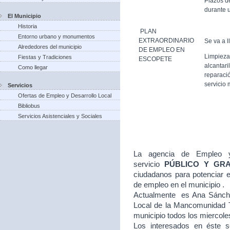
Plazos d
durante u
El Municipio
Historia
PLAN
Entorno urbano y monumentos
EXTRAORDINARIO
Se va a l
Alrededores del municipio
DE EMPLEO EN
Limpieza
Fiestas y Tradiciones
ESCOPETE
alcantari
Como llegar
reparació
servicio 
Servicios
Ofertas de Empleo y Desarrollo Local
Bibliobus
Servicios Asistenciales y Sociales
La agencia de Empleo y
servicio
PÚBLICO Y GR
ciudadanos para potenciar e
de empleo en el municipio .
Actualmente es Ana Sánche
Local de la Mancomunidad T
municipio todos los miercole
Los interesados en éste se