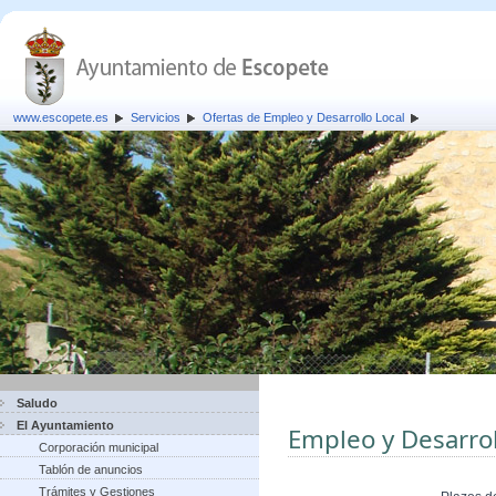
www.escopete.es
Servicios
Ofertas de Empleo y Desarrollo Local
Saludo
El Ayuntamiento
Empleo y Desarrol
Corporación municipal
Tablón de anuncios
Trámites y Gestiones