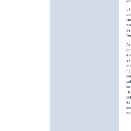
por
La
po
cu
ec
de
De
A)
pr
el
B)
de
C)
co
so
la
D)
co
E)
la
de