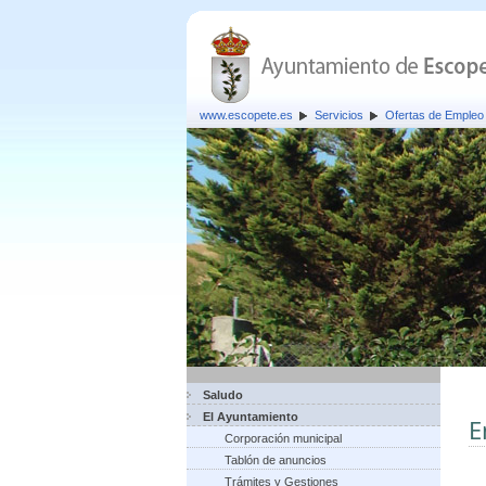
www.escopete.es
Servicios
Ofertas de Empleo 
Saludo
El Ayuntamiento
E
Corporación municipal
Tablón de anuncios
Trámites y Gestiones