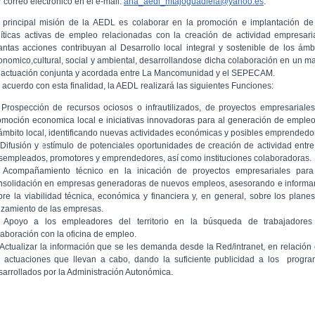
 correo electrónico en el e-mail:
ana_aedl_mtajoguadiela@yahoo.es
.
 principal misión de la AEDL es colaborar en la promoción e implantación de
líticas activas de empleo relacionadas con la creación de actividad empresari
antas acciones contribuyan al Desarrollo local integral y sostenible de los ámb
onomico,cultural, social y ambiental, desarrollandose dicha colaboración en un m
 actuación conjunta y acordada entre La Mancomunidad y el SEPECAM.
 acuerdo con esta finalidad, la AEDL realizará las siguientes Funciones:
 Prospección de recursos ociosos o infrautilizados, de proyectos empresariale
omoción economica local e iniciativas innovadoras para al generación de emple
 ámbito local, identificando nuevas actividades económicas y posibles emprendedo
 Difusión y estímulo de potenciales oportunidades de creación de actividad entre
sempleados, promotores y emprendedores, así como instituciones colaboradoras.
 Acompañamiento técnico en la inicación de proyectos empresariales para
nsolidación en empresas generadoras de nuevos empleos, asesorando e inform
bre la viabilidad técnica, económica y financiera y, en general, sobre los plane
nzamiento de las empresas.
 Apoyo a los empleadores del territorio en la búsqueda de trabajadores
laboración con la oficina de empleo.
 Actualizar la información que se les demanda desde la Red/intranet, en relación
s actuaciones que llevan a cabo, dando la suficiente publicidad a los progr
sarrollados por la Administración Autonómica.