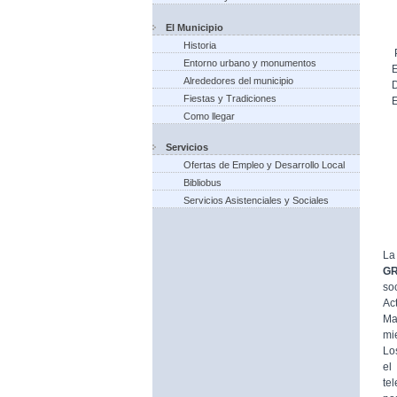
El Municipio
Historia
Entorno urbano y monumentos
Alrededores del municipio
Fiestas y Tradiciones
Como llegar
Servicios
Ofertas de Empleo y Desarrollo Local
Bibliobus
Servicios Asistenciales y Sociales
La
G
so
Ac
Ma
mi
Lo
el
te