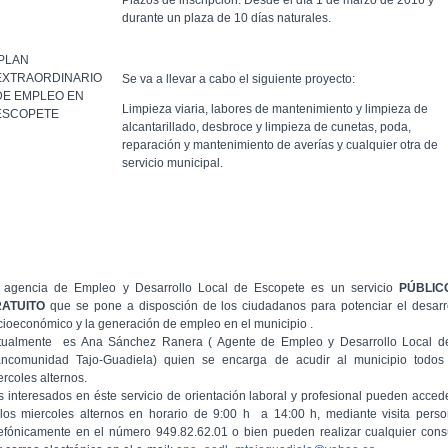
Plazos de inscripción: Desde el día 1 de marzo de 2016 y
durante un plaza de 10 días naturales.
PLAN
EXTRAORDINARIO
Se va a llevar a cabo el siguiente proyecto:
DE EMPLEO EN
Limpieza viaria, labores de mantenimiento y limpieza de
ESCOPETE
alcantarillado, desbroce y limpieza de cunetas, poda,
reparación y mantenimiento de averías y cualquier otra de
servicio municipal.
 agencia de Empleo y Desarrollo Local de Escopete es un servicio
PÚBLIC
RATUITO
que se pone a disposción de los ciudadanos para potenciar el desarr
cioeconómico y la generación de empleo en el municipio .
tualmente es Ana Sánchez Ranera ( Agente de Empleo y Desarrollo Local d
ncomunidad Tajo-Guadiela) quien se encarga de acudir al municipio todos
ercoles alternos.
s interesados en éste servicio de orientación laboral y profesional pueden acced
 los miercoles alternos en horario de 9:00 h a 14:00 h, mediante visita perso
lefónicamente en el número 949.82.62.01 o bien pueden realizar cualquier cons