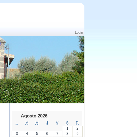
Login
Agosto 2026
L
M
M
J
V
S
D
1
2
3
4
5
6
7
8
9