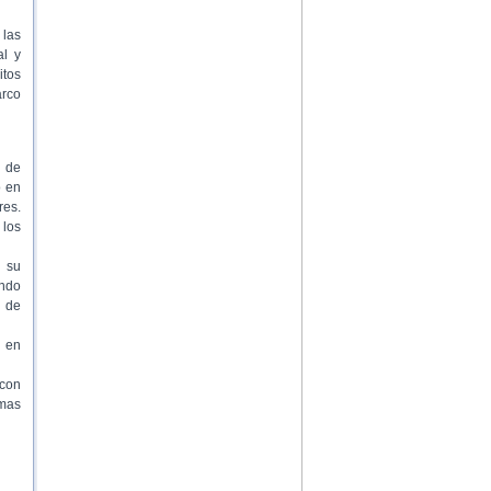
 las
al y
itos
arco
s de
o en
res.
 los
 su
ando
s de
 en
 con
amas