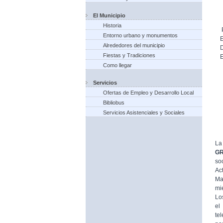
El Municipio
Historia
Entorno urbano y monumentos
Alrededores del municipio
Fiestas y Tradiciones
Como llegar
Servicios
Ofertas de Empleo y Desarrollo Local
Bibliobus
Servicios Asistenciales y Sociales
La
G
so
Ac
Ma
mi
Lo
el
te