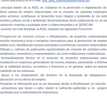
 correo electrónico en el e-mail:
ana_aedl_mtajoguadiela@yahoo.es
.
 principal misión de la AEDL es colaborar en la promoción e implantación de
líticas activas de empleo relacionadas con la creación de actividad empresari
antas acciones contribuyan al Desarrollo local integral y sostenible de los ámb
onomico,cultural, social y ambiental, desarrollandose dicha colaboración en un m
 actuación conjunta y acordada entre La Mancomunidad y el SEPECAM.
 acuerdo con esta finalidad, la AEDL realizará las siguientes Funciones:
 Prospección de recursos ociosos o infrautilizados, de proyectos empresariale
omoción economica local e iniciativas innovadoras para al generación de emple
 ámbito local, identificando nuevas actividades económicas y posibles emprendedo
 Difusión y estímulo de potenciales oportunidades de creación de actividad entre
sempleados, promotores y emprendedores, así como instituciones colaboradoras.
 Acompañamiento técnico en la inicación de proyectos empresariales para
nsolidación en empresas generadoras de nuevos empleos, asesorando e inform
bre la viabilidad técnica, económica y financiera y, en general, sobre los plane
nzamiento de las empresas.
 Apoyo a los empleadores del territorio en la búsqueda de trabajadores
laboración con la oficina de empleo.
 Actualizar la información que se les demanda desde la Red/intranet, en relación
s actuaciones que llevan a cabo, dando la suficiente publicidad a los progr
sarrollados por la Administración Autonómica.