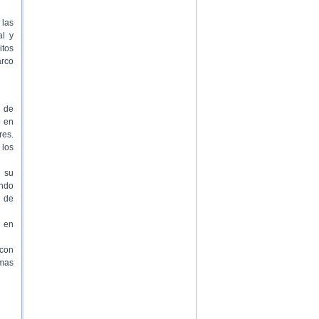
 las
al y
itos
arco
s de
o en
res.
 los
 su
ando
s de
 en
 con
amas