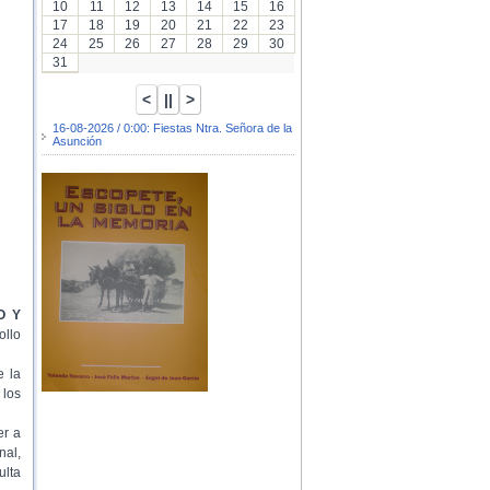
10
11
12
13
14
15
16
17
18
19
20
21
22
23
24
25
26
27
28
29
30
31
16-08-2026 / 0:00: Fiestas Ntra. Señora de la
Asunción
O Y
ollo
e la
 los
er a
nal,
ulta