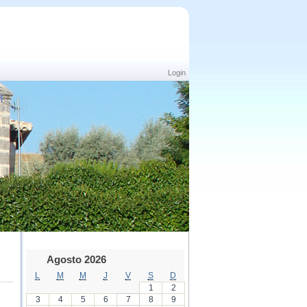
Login
Agosto 2026
L
M
M
J
V
S
D
1
2
3
4
5
6
7
8
9