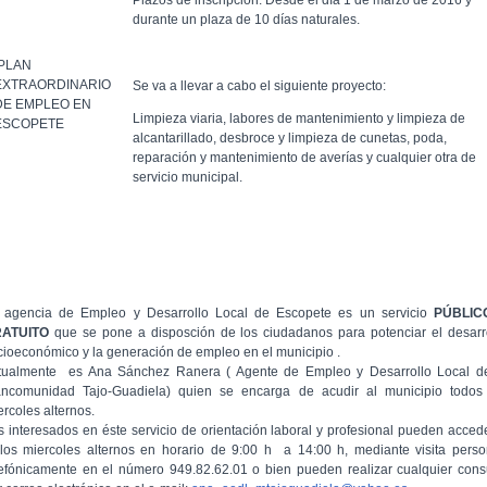
Plazos de inscripción: Desde el día 1 de marzo de 2016 y
durante un plaza de 10 días naturales.
PLAN
EXTRAORDINARIO
Se va a llevar a cabo el siguiente proyecto:
DE EMPLEO EN
Limpieza viaria, labores de mantenimiento y limpieza de
ESCOPETE
alcantarillado, desbroce y limpieza de cunetas, poda,
reparación y mantenimiento de averías y cualquier otra de
servicio municipal.
 agencia de Empleo y Desarrollo Local de Escopete es un servicio
PÚBLIC
RATUITO
que se pone a disposción de los ciudadanos para potenciar el desarr
cioeconómico y la generación de empleo en el municipio .
tualmente es Ana Sánchez Ranera ( Agente de Empleo y Desarrollo Local d
ncomunidad Tajo-Guadiela) quien se encarga de acudir al municipio todos
ercoles alternos.
s interesados en éste servicio de orientación laboral y profesional pueden acced
 los miercoles alternos en horario de 9:00 h a 14:00 h, mediante visita perso
lefónicamente en el número 949.82.62.01 o bien pueden realizar cualquier cons