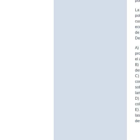
por
La
po
cu
ec
de
De
A)
pr
el
B)
de
C)
co
so
la
D)
co
E)
la
de