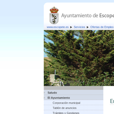
www.escopete.es
Servicios
Ofertas de Empleo 
Saludo
El Ayuntamiento
E
Corporación municipal
Tablón de anuncios
Trámites y Gestiones