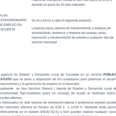
Plazos de inscripción: Desde el día 1 de marzo de 2016 y
durante un plaza de 10 días naturales.
PLAN
EXTRAORDINARIO
Se va a llevar a cabo el siguiente proyecto:
DE EMPLEO EN
Limpieza viaria, labores de mantenimiento y limpieza de
ESCOPETE
alcantarillado, desbroce y limpieza de cunetas, poda,
reparación y mantenimiento de averías y cualquier otra de
servicio municipal.
 agencia de Empleo y Desarrollo Local de Escopete es un servicio
PÚBLIC
RATUITO
que se pone a disposción de los ciudadanos para potenciar el desarr
cioeconómico y la generación de empleo en el municipio .
tualmente es Ana Sánchez Ranera ( Agente de Empleo y Desarrollo Local d
ncomunidad Tajo-Guadiela) quien se encarga de acudir al municipio todos
ercoles alternos.
s interesados en éste servicio de orientación laboral y profesional pueden acced
 los miercoles alternos en horario de 9:00 h a 14:00 h, mediante visita perso
lefónicamente en el número 949.82.62.01 o bien pueden realizar cualquier cons