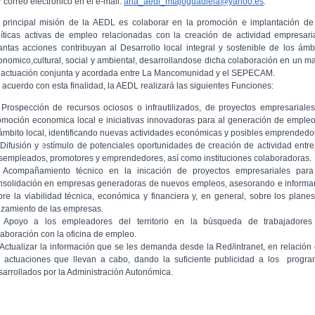
 correo electrónico en el e-mail:
ana_aedl_mtajoguadiela@yahoo.es
.
 principal misión de la AEDL es colaborar en la promoción e implantación de
líticas activas de empleo relacionadas con la creación de actividad empresari
antas acciones contribuyan al Desarrollo local integral y sostenible de los ámb
onomico,cultural, social y ambiental, desarrollandose dicha colaboración en un m
 actuación conjunta y acordada entre La Mancomunidad y el SEPECAM.
 acuerdo con esta finalidad, la AEDL realizará las siguientes Funciones:
 Prospección de recursos ociosos o infrautilizados, de proyectos empresariale
omoción economica local e iniciativas innovadoras para al generación de emple
 ámbito local, identificando nuevas actividades económicas y posibles emprendedo
 Difusión y estímulo de potenciales oportunidades de creación de actividad entre
sempleados, promotores y emprendedores, así como instituciones colaboradoras.
 Acompañamiento técnico en la inicación de proyectos empresariales para
nsolidación en empresas generadoras de nuevos empleos, asesorando e inform
bre la viabilidad técnica, económica y financiera y, en general, sobre los plane
nzamiento de las empresas.
 Apoyo a los empleadores del territorio en la búsqueda de trabajadores
laboración con la oficina de empleo.
 Actualizar la información que se les demanda desde la Red/intranet, en relación
s actuaciones que llevan a cabo, dando la suficiente publicidad a los progr
sarrollados por la Administración Autonómica.