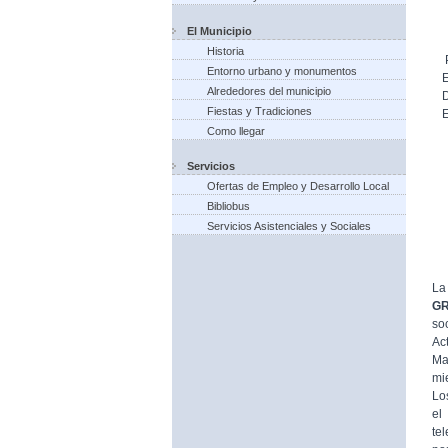
El Municipio
Historia
Entorno urbano y monumentos
Alrededores del municipio
Fiestas y Tradiciones
Como llegar
Servicios
Ofertas de Empleo y Desarrollo Local
Bibliobus
Servicios Asistenciales y Sociales
La
G
so
Ac
Ma
mi
Lo
el
te