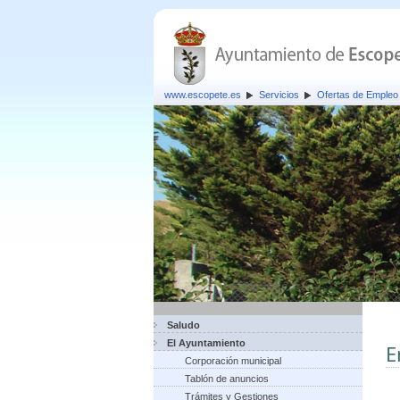
www.escopete.es
Servicios
Ofertas de Empleo 
Saludo
El Ayuntamiento
E
Corporación municipal
Tablón de anuncios
Trámites y Gestiones