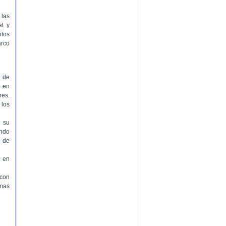
 las
al y
itos
arco
s de
o en
res.
 los
 su
ando
s de
 en
 con
amas