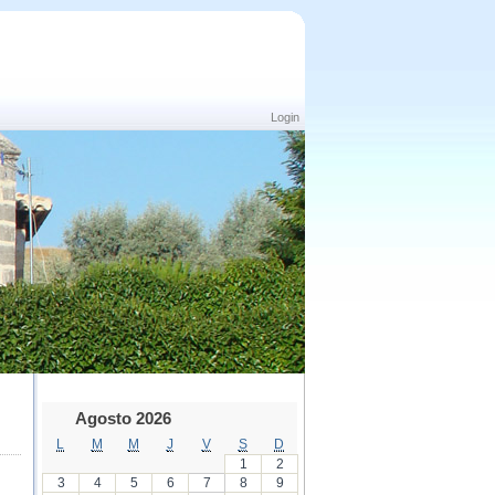
Login
Agosto 2026
L
M
M
J
V
S
D
1
2
3
4
5
6
7
8
9