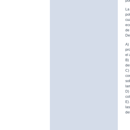
por
La
po
cu
ec
de
De
A)
pr
el
B)
de
C)
co
so
la
D)
co
E)
la
de