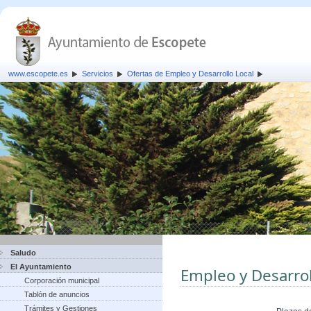
www.escopete.es
Servicios
Ofertas de Empleo y Desarrollo Local
Saludo
El Ayuntamiento
Empleo y Desarrol
Corporación municipal
Tablón de anuncios
Trámites y Gestiones