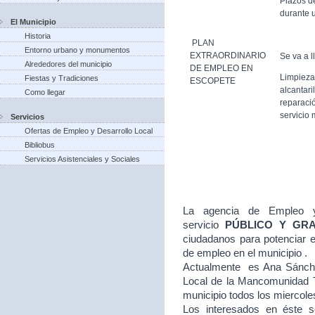
Plazos d
durante u
El Municipio
Historia
PLAN
Entorno urbano y monumentos
EXTRAORDINARIO
Se va a l
Alrededores del municipio
DE EMPLEO EN
Limpieza
Fiestas y Tradiciones
ESCOPETE
alcantari
Como llegar
reparació
servicio 
Servicios
Ofertas de Empleo y Desarrollo Local
Bibliobus
Servicios Asistenciales y Sociales
La agencia de Empleo y
servicio
PÚBLICO Y GR
ciudadanos para potenciar e
de empleo en el municipio .
Actualmente es Ana Sánche
Local de la Mancomunidad T
municipio todos los miercole
Los interesados en éste se