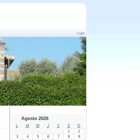
Login
Agosto 2026
L
M
M
J
V
S
D
1
2
3
4
5
6
7
8
9