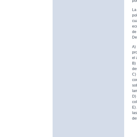
por
La
po
cu
ec
de
De
A)
pr
el
B)
de
C)
co
so
la
D)
co
E)
la
de