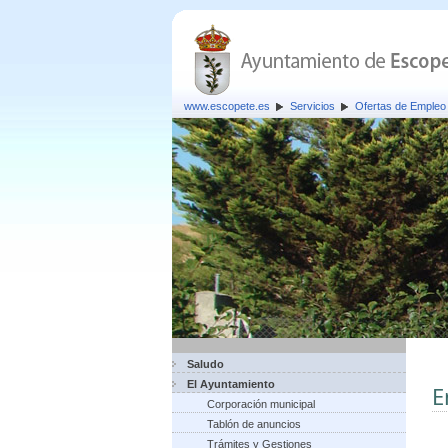
www.escopete.es
Servicios
Ofertas de Empleo 
Saludo
El Ayuntamiento
E
Corporación municipal
Tablón de anuncios
Trámites y Gestiones