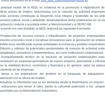
 correo electrónico en el e-mail:
ana_aedl_mtajoguadiela@yahoo.es
.
 principal misión de la AEDL es colaborar en la promoción e implantación de
líticas activas de empleo relacionadas con la creación de actividad empresari
antas acciones contribuyan al Desarrollo local integral y sostenible de los ámb
onomico,cultural, social y ambiental, desarrollandose dicha colaboración en un m
 actuación conjunta y acordada entre La Mancomunidad y el SEPECAM.
 acuerdo con esta finalidad, la AEDL realizará las siguientes Funciones:
 Prospección de recursos ociosos o infrautilizados, de proyectos empresariale
omoción economica local e iniciativas innovadoras para al generación de emple
 ámbito local, identificando nuevas actividades económicas y posibles emprendedo
 Difusión y estímulo de potenciales oportunidades de creación de actividad entre
sempleados, promotores y emprendedores, así como instituciones colaboradoras.
 Acompañamiento técnico en la inicación de proyectos empresariales para
nsolidación en empresas generadoras de nuevos empleos, asesorando e inform
bre la viabilidad técnica, económica y financiera y, en general, sobre los plane
nzamiento de las empresas.
 Apoyo a los empleadores del territorio en la búsqueda de trabajadores
laboración con la oficina de empleo.
 Actualizar la información que se les demanda desde la Red/intranet, en relación
s actuaciones que llevan a cabo, dando la suficiente publicidad a los progr
sarrollados por la Administración Autonómica.