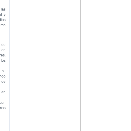
 las
al y
itos
arco
s de
o en
res.
 los
 su
ando
s de
 en
 con
amas