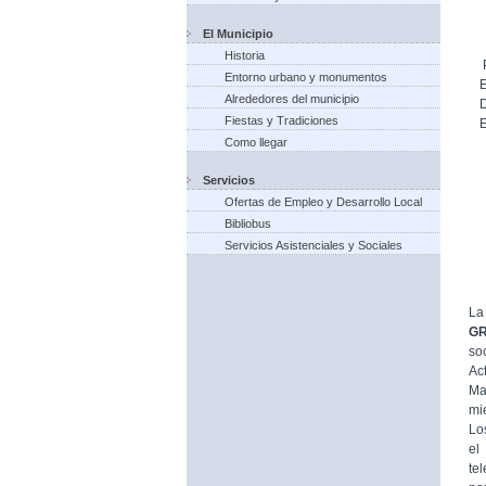
El Municipio
Historia
Entorno urbano y monumentos
Alrededores del municipio
Fiestas y Tradiciones
Como llegar
Servicios
Ofertas de Empleo y Desarrollo Local
Bibliobus
Servicios Asistenciales y Sociales
La
G
so
Ac
Ma
mi
Lo
el
te