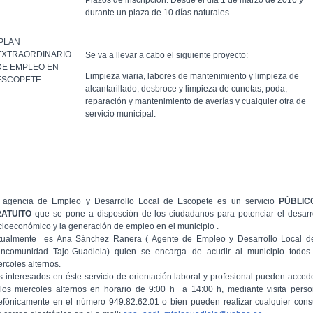
Plazos de inscripción: Desde el día 1 de marzo de 2016 y
durante un plaza de 10 días naturales.
PLAN
EXTRAORDINARIO
Se va a llevar a cabo el siguiente proyecto:
DE EMPLEO EN
Limpieza viaria, labores de mantenimiento y limpieza de
ESCOPETE
alcantarillado, desbroce y limpieza de cunetas, poda,
reparación y mantenimiento de averías y cualquier otra de
servicio municipal.
 agencia de Empleo y Desarrollo Local de Escopete es un servicio
PÚBLIC
RATUITO
que se pone a disposción de los ciudadanos para potenciar el desarr
cioeconómico y la generación de empleo en el municipio .
tualmente es Ana Sánchez Ranera ( Agente de Empleo y Desarrollo Local d
ncomunidad Tajo-Guadiela) quien se encarga de acudir al municipio todos
ercoles alternos.
s interesados en éste servicio de orientación laboral y profesional pueden acced
 los miercoles alternos en horario de 9:00 h a 14:00 h, mediante visita perso
lefónicamente en el número 949.82.62.01 o bien pueden realizar cualquier cons