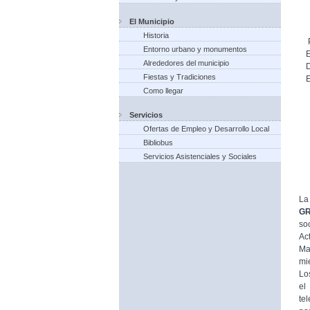
El Municipio
Historia
Entorno urbano y monumentos
Alrededores del municipio
Fiestas y Tradiciones
Como llegar
Servicios
Ofertas de Empleo y Desarrollo Local
Bibliobus
Servicios Asistenciales y Sociales
La
G
so
Ac
Ma
mi
Lo
el
te