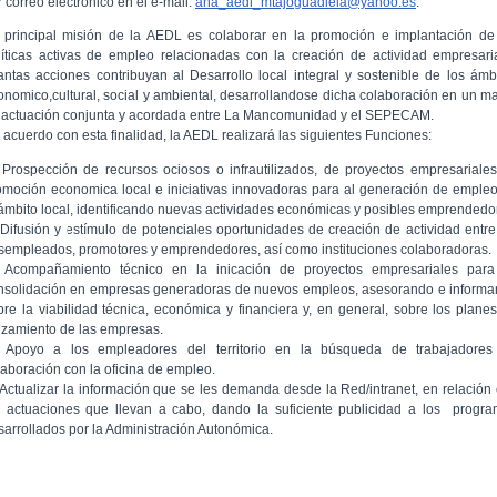
 correo electrónico en el e-mail:
ana_aedl_mtajoguadiela@yahoo.es
.
 principal misión de la AEDL es colaborar en la promoción e implantación de
líticas activas de empleo relacionadas con la creación de actividad empresari
antas acciones contribuyan al Desarrollo local integral y sostenible de los ámb
onomico,cultural, social y ambiental, desarrollandose dicha colaboración en un m
 actuación conjunta y acordada entre La Mancomunidad y el SEPECAM.
 acuerdo con esta finalidad, la AEDL realizará las siguientes Funciones:
 Prospección de recursos ociosos o infrautilizados, de proyectos empresariale
omoción economica local e iniciativas innovadoras para al generación de emple
 ámbito local, identificando nuevas actividades económicas y posibles emprendedo
 Difusión y estímulo de potenciales oportunidades de creación de actividad entre
sempleados, promotores y emprendedores, así como instituciones colaboradoras.
 Acompañamiento técnico en la inicación de proyectos empresariales para
nsolidación en empresas generadoras de nuevos empleos, asesorando e inform
bre la viabilidad técnica, económica y financiera y, en general, sobre los plane
nzamiento de las empresas.
 Apoyo a los empleadores del territorio en la búsqueda de trabajadores
laboración con la oficina de empleo.
 Actualizar la información que se les demanda desde la Red/intranet, en relación
s actuaciones que llevan a cabo, dando la suficiente publicidad a los progr
sarrollados por la Administración Autonómica.