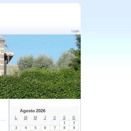
Login
Agosto 2026
L
M
M
J
V
S
D
1
2
3
4
5
6
7
8
9