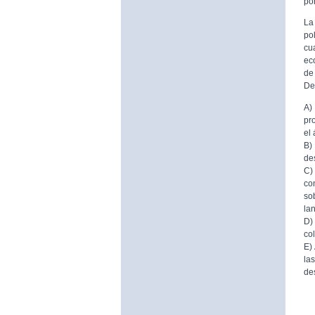
por
La
po
cu
ec
de
De
A)
pr
el
B)
de
C)
co
so
la
D)
co
E)
la
de