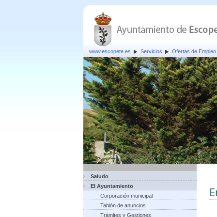
www.escopete.es
Servicios
Ofertas de Empleo 
Saludo
El Ayuntamiento
E
Corporación municipal
Tablón de anuncios
Trámites y Gestiones