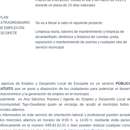
Plazos de inscripción: Desde el día 1 de marzo de 2016 y
durante un plaza de 10 días naturales.
PLAN
EXTRAORDINARIO
Se va a llevar a cabo el siguiente proyecto:
DE EMPLEO EN
Limpieza viaria, labores de mantenimiento y limpieza de
ESCOPETE
alcantarillado, desbroce y limpieza de cunetas, poda,
reparación y mantenimiento de averías y cualquier otra de
servicio municipal.
 agencia de Empleo y Desarrollo Local de Escopete es un servicio
PÚBLIC
RATUITO
que se pone a disposción de los ciudadanos para potenciar el desarr
cioeconómico y la generación de empleo en el municipio .
tualmente es Ana Sánchez Ranera ( Agente de Empleo y Desarrollo Local d
ncomunidad Tajo-Guadiela) quien se encarga de acudir al municipio todos
ercoles alternos.
s interesados en éste servicio de orientación laboral y profesional pueden acced
 los miercoles alternos en horario de 9:00 h a 14:00 h, mediante visita perso
lefónicamente en el número 949.82.62.01 o bien pueden realizar cualquier cons