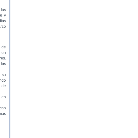
 las
al y
itos
arco
s de
o en
res.
 los
 su
ando
s de
 en
 con
amas