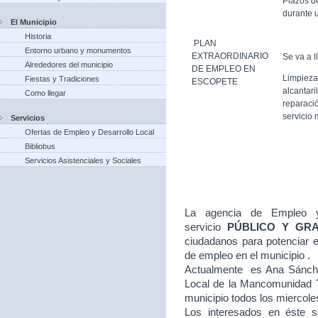
Plazos d
durante u
El Municipio
Historia
PLAN
Entorno urbano y monumentos
EXTRAORDINARIO
Se va a l
Alrededores del municipio
DE EMPLEO EN
Limpieza
Fiestas y Tradiciones
ESCOPETE
alcantari
Como llegar
reparació
servicio 
Servicios
Ofertas de Empleo y Desarrollo Local
Bibliobus
Servicios Asistenciales y Sociales
La agencia de Empleo y
servicio
PÚBLICO Y GR
ciudadanos para potenciar e
de empleo en el municipio .
Actualmente es Ana Sánche
Local de la Mancomunidad T
municipio todos los miercole
Los interesados en éste se