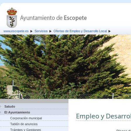
www.escopete.es
Servicios
Ofertas de Empleo y Desarrollo Local
Saludo
El Ayuntamiento
Empleo y Desarrol
Corporación municipal
Tablón de anuncios
Trámites y Gestiones