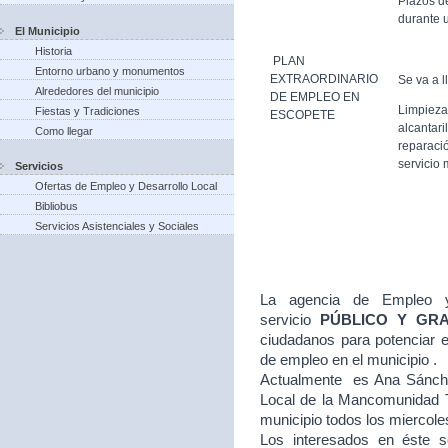
Plazos d
durante u
El Municipio
Historia
PLAN
Entorno urbano y monumentos
EXTRAORDINARIO
Se va a l
Alrededores del municipio
DE EMPLEO EN
Limpieza
Fiestas y Tradiciones
ESCOPETE
alcantari
Como llegar
reparació
servicio 
Servicios
Ofertas de Empleo y Desarrollo Local
Bibliobus
Servicios Asistenciales y Sociales
La agencia de Empleo y
servicio
PÚBLICO Y GR
ciudadanos para potenciar e
de empleo en el municipio .
Actualmente es Ana Sánche
Local de la Mancomunidad T
municipio todos los miercole
Los interesados en éste se