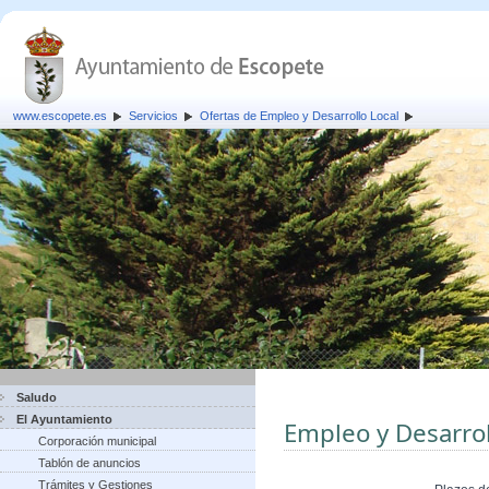
www.escopete.es
Servicios
Ofertas de Empleo y Desarrollo Local
Saludo
El Ayuntamiento
Empleo y Desarrol
Corporación municipal
Tablón de anuncios
Trámites y Gestiones