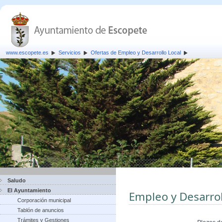
www.escopete.es
Servicios
Ofertas de Empleo y Desarrollo Local
Saludo
El Ayuntamiento
Empleo y Desarrol
Corporación municipal
Tablón de anuncios
Trámites y Gestiones