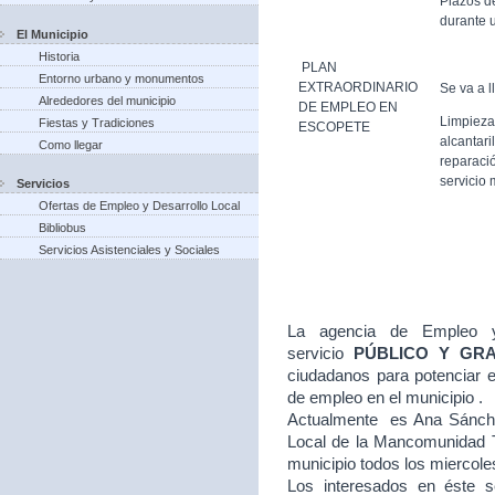
Plazos d
durante u
El Municipio
Historia
PLAN
Entorno urbano y monumentos
EXTRAORDINARIO
Se va a l
Alrededores del municipio
DE EMPLEO EN
Limpieza
Fiestas y Tradiciones
ESCOPETE
alcantari
Como llegar
reparació
servicio 
Servicios
Ofertas de Empleo y Desarrollo Local
Bibliobus
Servicios Asistenciales y Sociales
La agencia de Empleo y
servicio
PÚBLICO Y GR
ciudadanos para potenciar e
de empleo en el municipio .
Actualmente es Ana Sánche
Local de la Mancomunidad T
municipio todos los miercole
Los interesados en éste se