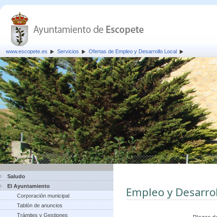
www.escopete.es
Servicios
Ofertas de Empleo y Desarrollo Local
Saludo
El Ayuntamiento
Empleo y Desarrol
Corporación municipal
Tablón de anuncios
Trámites y Gestiones