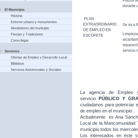
Plazos d
durante u
El Municipio
Historia
PLAN
Entorno urbano y monumentos
EXTRAORDINARIO
Se va a l
Alrededores del municipio
DE EMPLEO EN
Limpieza
Fiestas y Tradiciones
ESCOPETE
alcantari
Como llegar
reparació
servicio 
Servicios
Ofertas de Empleo y Desarrollo Local
Bibliobus
Servicios Asistenciales y Sociales
La agencia de Empleo y
servicio
PÚBLICO Y GR
ciudadanos para potenciar e
de empleo en el municipio .
Actualmente es Ana Sánche
Local de la Mancomunidad T
municipio todos los miercole
Los interesados en éste se