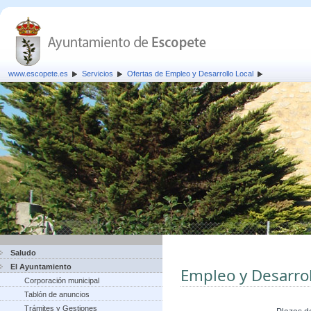
www.escopete.es
Servicios
Ofertas de Empleo y Desarrollo Local
Saludo
El Ayuntamiento
Empleo y Desarrol
Corporación municipal
Tablón de anuncios
Trámites y Gestiones