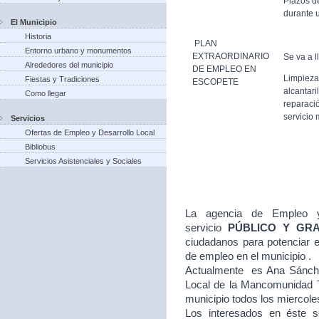
Plazos d
durante u
El Municipio
Historia
PLAN
Entorno urbano y monumentos
EXTRAORDINARIO
Se va a l
Alrededores del municipio
DE EMPLEO EN
Limpieza
Fiestas y Tradiciones
ESCOPETE
alcantari
Como llegar
reparació
servicio 
Servicios
Ofertas de Empleo y Desarrollo Local
Bibliobus
Servicios Asistenciales y Sociales
La agencia de Empleo y
servicio
PÚBLICO Y GR
ciudadanos para potenciar e
de empleo en el municipio .
Actualmente es Ana Sánche
Local de la Mancomunidad T
municipio todos los miercole
Los interesados en éste se