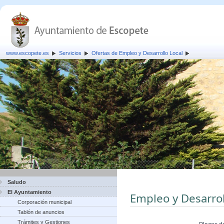
www.escopete.es
Servicios
Ofertas de Empleo y Desarrollo Local
Saludo
El Ayuntamiento
Empleo y Desarrol
Corporación municipal
Tablón de anuncios
Trámites y Gestiones