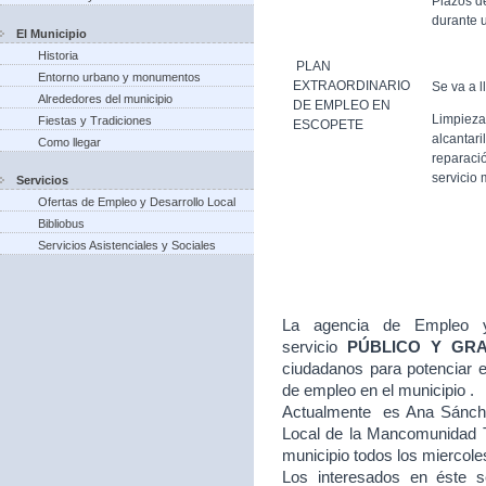
Plazos d
durante u
El Municipio
Historia
PLAN
Entorno urbano y monumentos
EXTRAORDINARIO
Se va a l
Alrededores del municipio
DE EMPLEO EN
Limpieza
Fiestas y Tradiciones
ESCOPETE
alcantari
Como llegar
reparació
servicio 
Servicios
Ofertas de Empleo y Desarrollo Local
Bibliobus
Servicios Asistenciales y Sociales
La agencia de Empleo y
servicio
PÚBLICO Y GR
ciudadanos para potenciar e
de empleo en el municipio .
Actualmente es Ana Sánche
Local de la Mancomunidad T
municipio todos los miercole
Los interesados en éste se