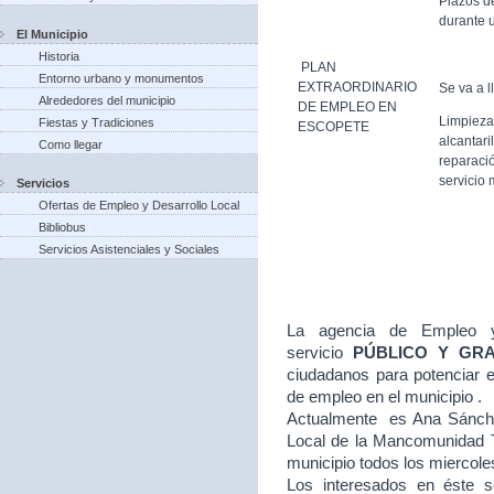
Plazos d
durante u
El Municipio
Historia
PLAN
Entorno urbano y monumentos
EXTRAORDINARIO
Se va a l
Alrededores del municipio
DE EMPLEO EN
Limpieza
Fiestas y Tradiciones
ESCOPETE
alcantari
Como llegar
reparació
servicio 
Servicios
Ofertas de Empleo y Desarrollo Local
Bibliobus
Servicios Asistenciales y Sociales
La agencia de Empleo y
servicio
PÚBLICO Y GR
ciudadanos para potenciar e
de empleo en el municipio .
Actualmente es Ana Sánche
Local de la Mancomunidad T
municipio todos los miercole
Los interesados en éste se