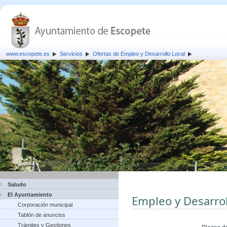
www.escopete.es
Servicios
Ofertas de Empleo y Desarrollo Local
Saludo
El Ayuntamiento
Empleo y Desarrol
Corporación municipal
Tablón de anuncios
Trámites y Gestiones