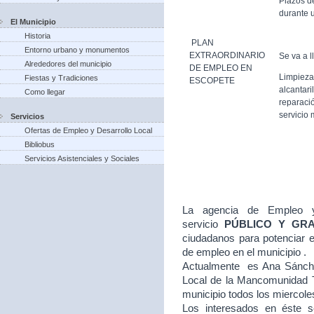
Plazos d
durante u
El Municipio
Historia
PLAN
Entorno urbano y monumentos
EXTRAORDINARIO
Se va a l
Alrededores del municipio
DE EMPLEO EN
Limpieza
Fiestas y Tradiciones
ESCOPETE
alcantari
Como llegar
reparació
servicio 
Servicios
Ofertas de Empleo y Desarrollo Local
Bibliobus
Servicios Asistenciales y Sociales
La agencia de Empleo y
servicio
PÚBLICO Y GR
ciudadanos para potenciar e
de empleo en el municipio .
Actualmente es Ana Sánche
Local de la Mancomunidad T
municipio todos los miercole
Los interesados en éste se