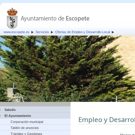
www.escopete.es
Servicios
Ofertas de Empleo y Desarrollo Local
Saludo
El Ayuntamiento
Empleo y Desarrol
Corporación municipal
Tablón de anuncios
Trámites y Gestiones