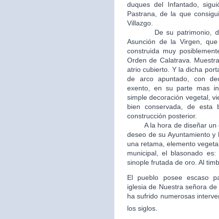
duques del Infantado, sigui
Pastrana, de la que consigui
Villazgo.
De su patrimonio, destac
Asunción de la Virgen, que 
construida muy posiblement
Orden de Calatrava. Muestra
atrio cubierto. Y la dicha po
de arco apuntado, con dec
exento, en su parte mas in
simple decoración vegetal, v
bien conservada, de esta b
construcción posterior.
A la hora de diseñar un esc
deseo de su Ayuntamiento y 
una retama, elemento vegetal
municipal, el blasonado es
sinople frutada de oro. Al tim
El pueblo posee escaso patr
iglesia de Nuestra señora de 
ha sufrido numerosas interve
los siglos.