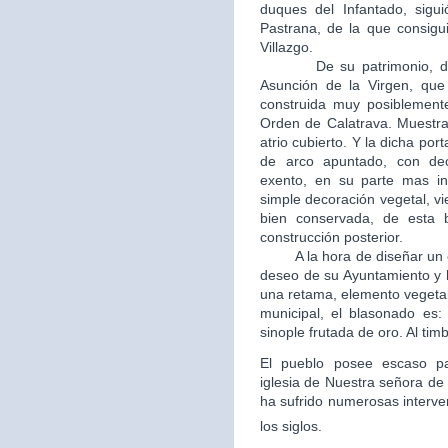
duques del Infantado, sigui
Pastrana, de la que consigui
Villazgo.
De su patrimonio, destac
Asunción de la Virgen, que 
construida muy posiblement
Orden de Calatrava. Muestra
atrio cubierto. Y la dicha po
de arco apuntado, con dec
exento, en su parte mas in
simple decoración vegetal, v
bien conservada, de esta b
construcción posterior.
A la hora de diseñar un esc
deseo de su Ayuntamiento y 
una retama, elemento vegetal
municipal, el blasonado es
sinople frutada de oro. Al tim
El pueblo posee escaso patr
iglesia de Nuestra señora de 
ha sufrido numerosas interve
los siglos.