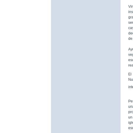
De
Vi
in
gr
se
ca
de
de 
A 
Ay
ve
es
rea
El
Nu
in
Pe
un
pr
un 
ig
es