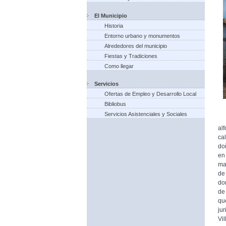
El Municipio
Historia
Entorno urbano y monumentos
Alrededores del municipio
Fiestas y Tradiciones
Como llegar
Servicios
Ofertas de Empleo y Desarrollo Local
Bibliobus
Servicios Asistenciales y Sociales
Pe
al
ca
doñ
en
ma
de
do
de
qu
jur
Vil