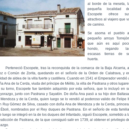
al borde de la meseta, l
pequeña localidad d
Escopete ofrece su
atractivos al viajero que v
de camino.
Se asoma el pueblo a
pequeño arroyo Torrejón
que aún es aquí poc
hondo, regando la
escasas tierras de s
huerta.
rteneció Escopete, tras la reconquista de la comarca de la Baja Alcarria, a
foz o Común de Zorita, quedando en el señorío de la Orden de Calatrava, y e
lidad de aldea de la villa fuerte y castillera. Cuando en 1541 el Emperador vendió 
a Ana de la Cerda, viuda del príncipe de Mélito, la villa de Pastrana y otros lugare
 su torno, Escopete fue también adquirido por esta señora, que lo incluyó en s
yorazgo, junto con Pastrana y Sayatón. De doña Ana pasó a su hijo don Baltasa
 Mendoza y de la Cerda, quien luego se lo vendió al poderoso valido de Felipe II
n Ruy Gómez de Silva, casado con doña Ana de Mendoza y de la Cerda, princes
 Éboli, nombrados por el Rey duques de Pastrana. En el señorío de esta familia
e luego se integró en la de los duques del Infantado, siguió Escopete, sometido a l
isdicción de Pastrana, de la que consiguió salir en 1739, al obtener el privilegio d
lazgo.