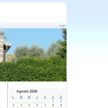
Login
Agosto 2026
L
M
M
J
V
S
D
1
2
3
4
5
6
7
8
9
,