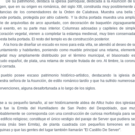
 su patrimonio, destaca la iglesia parroquial, dedicada a la Asunción de l
rgen, que en su origen es románica, del siglo XIII, construida muy posiblemente 
stancias de los comendadores de la Orden de Calatrava. Muestra una bella 
ande portada, protegida por atrio cubierto. Y la dicha portada muestra una ampli
rie de arquivoltas de arco apuntado, con decoración de baquetón zigzagueante
si exento, en su parte mas interior. Columnas adosadas y capiteles de simpl
coración vegetal, vienen a completar la estampa medieval, muy bien conservada
esta bella portada. El resto del templo es de construcción posterior.
la hora de diseñar un escudo ex novo para esta villa, se atendió al deseo de s
untamiento y habitantes, poniendo como mueble principal una retama, element
getal muy ampliamente distribuido por el término municipal, el blasonado es
cudo español, de plata, una retama de sinople frutada de oro. Al timbre, la coron
l cerrada.
 pueblo posee escaso patrimonio histórico-artístico, destacando la iglesia d
estra señora de la Asunción, de estilo románico tardío y que ha sufrido numerosa
tervenciones, alguna desafortunada a lo largo de los siglos.
se a su pequeño tamaño, al ser históricamente aldea de Alfoz hubo dos iglesias
a fue la Ermita del Humilladero de San Pedro del Despoblado, que mu
obablemente se corresponda con una construcción de curiosa morfología para se
edificio religioso; constituye el único vestigio del paraje de Server que pudiera se
lesia (más bien Ermita), de planta cuadrada con pequeños torreones en la
quinas y que las gentes del lugar también llamarán "El Castillo De Server".