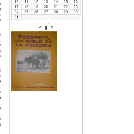
10
11
12
13
14
15
16
a
17
18
19
20
21
22
23
e
24
25
26
27
28
29
30
s
31
a
l
,
o
s
u
l
n
a
s
u
r
,
a
,
a
e