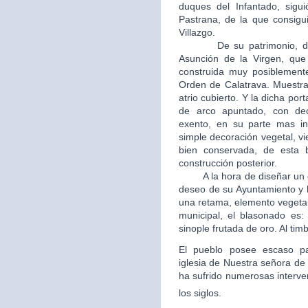
duques del Infantado, sigui
Pastrana, de la que consigui
Villazgo.
De su patrimonio, destac
Asunción de la Virgen, que 
construida muy posiblement
Orden de Calatrava. Muestra
atrio cubierto. Y la dicha po
de arco apuntado, con dec
exento, en su parte mas in
simple decoración vegetal, v
bien conservada, de esta b
construcción posterior.
A la hora de diseñar un esc
deseo de su Ayuntamiento y 
una retama, elemento vegetal
municipal, el blasonado es
sinople frutada de oro. Al tim
El pueblo posee escaso patr
iglesia de Nuestra señora de 
ha sufrido numerosas interve
los siglos.