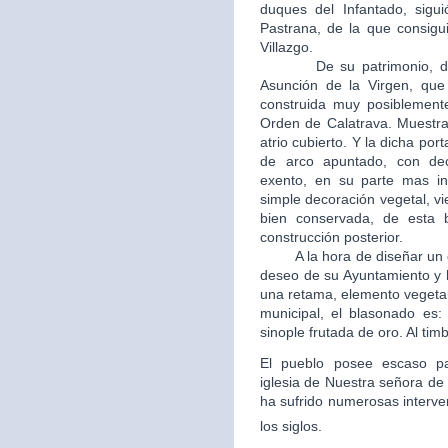
duques del Infantado, sigui
Pastrana, de la que consigui
Villazgo.
De su patrimonio, destac
Asunción de la Virgen, que 
construida muy posiblement
Orden de Calatrava. Muestra
atrio cubierto. Y la dicha po
de arco apuntado, con dec
exento, en su parte mas in
simple decoración vegetal, v
bien conservada, de esta b
construcción posterior.
A la hora de diseñar un esc
deseo de su Ayuntamiento y 
una retama, elemento vegetal
municipal, el blasonado es
sinople frutada de oro. Al tim
El pueblo posee escaso patr
iglesia de Nuestra señora de 
ha sufrido numerosas interve
los siglos.