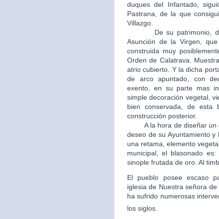
duques del Infantado, sigui
Pastrana, de la que consigui
Villazgo.
De su patrimonio, destac
Asunción de la Virgen, que 
construida muy posiblement
Orden de Calatrava. Muestra
atrio cubierto. Y la dicha po
de arco apuntado, con dec
exento, en su parte mas in
simple decoración vegetal, v
bien conservada, de esta b
construcción posterior.
A la hora de diseñar un esc
deseo de su Ayuntamiento y 
una retama, elemento vegetal
municipal, el blasonado es
sinople frutada de oro. Al tim
El pueblo posee escaso patr
iglesia de Nuestra señora de 
ha sufrido numerosas interve
los siglos.