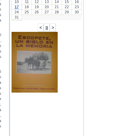
10
11
12
13
14
15
16
a
17
18
19
20
21
22
23
e
24
25
26
27
28
29
30
s
31
a
l
,
o
s
u
l
n
a
s
u
r
,
a
,
a
e