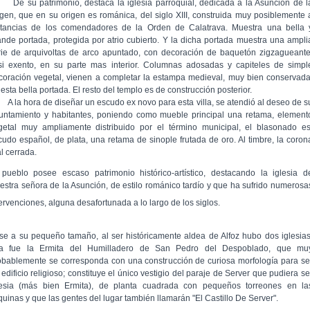
 su patrimonio, destaca la iglesia parroquial, dedicada a la Asunción de l
rgen, que en su origen es románica, del siglo XIII, construida muy posiblemente 
stancias de los comendadores de la Orden de Calatrava. Muestra una bella 
ande portada, protegida por atrio cubierto. Y la dicha portada muestra una ampli
rie de arquivoltas de arco apuntado, con decoración de baquetón zigzagueante
si exento, en su parte mas interior. Columnas adosadas y capiteles de simpl
coración vegetal, vienen a completar la estampa medieval, muy bien conservada
esta bella portada. El resto del templo es de construcción posterior.
la hora de diseñar un escudo ex novo para esta villa, se atendió al deseo de s
untamiento y habitantes, poniendo como mueble principal una retama, element
getal muy ampliamente distribuido por el término municipal, el blasonado es
cudo español, de plata, una retama de sinople frutada de oro. Al timbre, la coron
l cerrada.
 pueblo posee escaso patrimonio histórico-artístico, destacando la iglesia d
estra señora de la Asunción, de estilo románico tardío y que ha sufrido numerosa
tervenciones, alguna desafortunada a lo largo de los siglos.
se a su pequeño tamaño, al ser históricamente aldea de Alfoz hubo dos iglesias
a fue la Ermita del Humilladero de San Pedro del Despoblado, que mu
obablemente se corresponda con una construcción de curiosa morfología para se
edificio religioso; constituye el único vestigio del paraje de Server que pudiera se
lesia (más bien Ermita), de planta cuadrada con pequeños torreones en la
quinas y que las gentes del lugar también llamarán "El Castillo De Server".