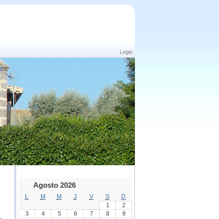
Login
Agosto 2026
L
M
M
J
V
S
D
1
2
3
4
5
6
7
8
9
,