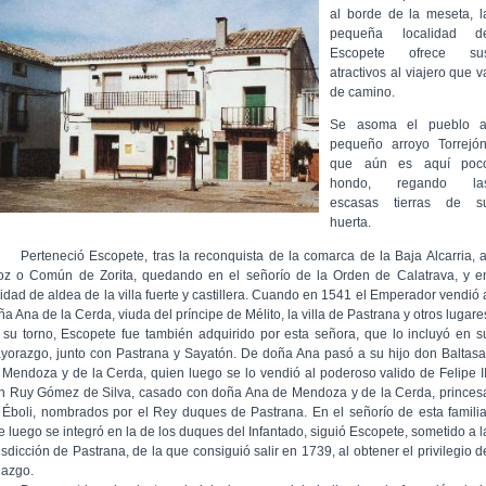
al borde de la meseta, l
pequeña localidad d
Escopete ofrece su
atractivos al viajero que v
de camino.
Se asoma el pueblo a
pequeño arroyo Torrejón
que aún es aquí poc
hondo, regando la
escasas tierras de s
huerta.
rteneció Escopete, tras la reconquista de la comarca de la Baja Alcarria, a
foz o Común de Zorita, quedando en el señorío de la Orden de Calatrava, y e
lidad de aldea de la villa fuerte y castillera. Cuando en 1541 el Emperador vendió 
a Ana de la Cerda, viuda del príncipe de Mélito, la villa de Pastrana y otros lugare
 su torno, Escopete fue también adquirido por esta señora, que lo incluyó en s
yorazgo, junto con Pastrana y Sayatón. De doña Ana pasó a su hijo don Baltasa
 Mendoza y de la Cerda, quien luego se lo vendió al poderoso valido de Felipe II
n Ruy Gómez de Silva, casado con doña Ana de Mendoza y de la Cerda, princes
 Éboli, nombrados por el Rey duques de Pastrana. En el señorío de esta familia
e luego se integró en la de los duques del Infantado, siguió Escopete, sometido a l
isdicción de Pastrana, de la que consiguió salir en 1739, al obtener el privilegio d
lazgo.