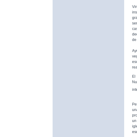
De
Vi
in
gr
se
ca
de
de 
A 
Ay
ve
es
rea
El
Nu
in
Pe
un
pr
un 
ig
es