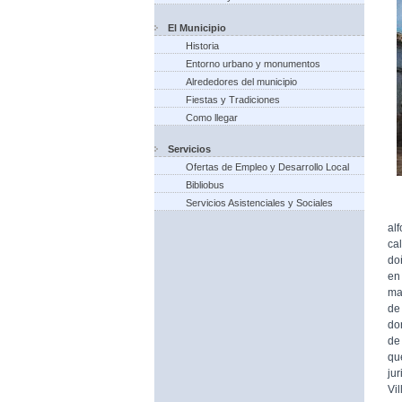
El Municipio
Historia
Entorno urbano y monumentos
Alrededores del municipio
Fiestas y Tradiciones
Como llegar
Servicios
Ofertas de Empleo y Desarrollo Local
Bibliobus
Servicios Asistenciales y Sociales
Pe
al
ca
doñ
en
ma
de
do
de
qu
jur
Vil