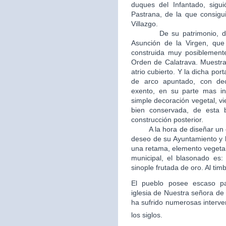
duques del Infantado, sigui
Pastrana, de la que consigui
Villazgo.
De su patrimonio, destac
Asunción de la Virgen, que 
construida muy posiblement
Orden de Calatrava. Muestra
atrio cubierto. Y la dicha po
de arco apuntado, con dec
exento, en su parte mas in
simple decoración vegetal, v
bien conservada, de esta b
construcción posterior.
A la hora de diseñar un esc
deseo de su Ayuntamiento y 
una retama, elemento vegetal
municipal, el blasonado es
sinople frutada de oro. Al tim
El pueblo posee escaso patr
iglesia de Nuestra señora de 
ha sufrido numerosas interve
los siglos.