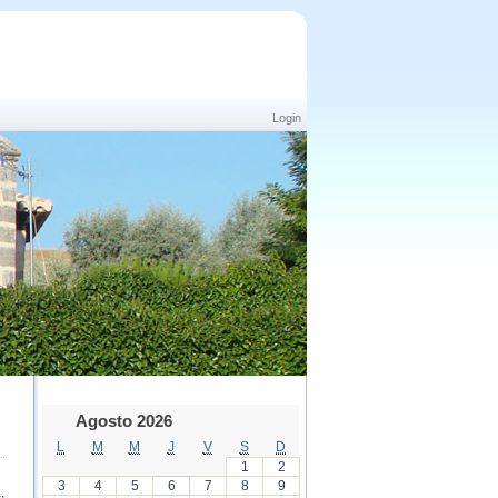
Login
Agosto 2026
L
M
M
J
V
S
D
1
2
3
4
5
6
7
8
9
,