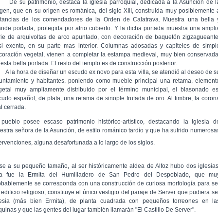
 su patrimonio, destaca la iglesia parroquial, dedicada a la Asunción de l
rgen, que en su origen es románica, del siglo XIII, construida muy posiblemente 
stancias de los comendadores de la Orden de Calatrava. Muestra una bella 
ande portada, protegida por atrio cubierto. Y la dicha portada muestra una ampli
rie de arquivoltas de arco apuntado, con decoración de baquetón zigzagueante
si exento, en su parte mas interior. Columnas adosadas y capiteles de simpl
coración vegetal, vienen a completar la estampa medieval, muy bien conservada
esta bella portada. El resto del templo es de construcción posterior.
la hora de diseñar un escudo ex novo para esta villa, se atendió al deseo de s
untamiento y habitantes, poniendo como mueble principal una retama, element
getal muy ampliamente distribuido por el término municipal, el blasonado es
cudo español, de plata, una retama de sinople frutada de oro. Al timbre, la coron
l cerrada.
 pueblo posee escaso patrimonio histórico-artístico, destacando la iglesia d
estra señora de la Asunción, de estilo románico tardío y que ha sufrido numerosa
tervenciones, alguna desafortunada a lo largo de los siglos.
se a su pequeño tamaño, al ser históricamente aldea de Alfoz hubo dos iglesias
a fue la Ermita del Humilladero de San Pedro del Despoblado, que mu
obablemente se corresponda con una construcción de curiosa morfología para se
edificio religioso; constituye el único vestigio del paraje de Server que pudiera se
lesia (más bien Ermita), de planta cuadrada con pequeños torreones en la
quinas y que las gentes del lugar también llamarán "El Castillo De Server".