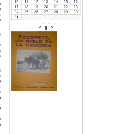
10
11
12
13
14
15
16
a
17
18
19
20
21
22
23
e
24
25
26
27
28
29
30
s
31
a
l
,
o
s
u
l
n
a
s
u
r
,
a
,
a
e