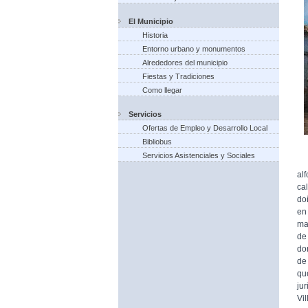
El Municipio
Historia
Entorno urbano y monumentos
Alrededores del municipio
Fiestas y Tradiciones
Como llegar
Servicios
Ofertas de Empleo y Desarrollo Local
Bibliobus
Servicios Asistenciales y Sociales
Pe
al
ca
doñ
en
ma
de
do
de
qu
jur
Vil