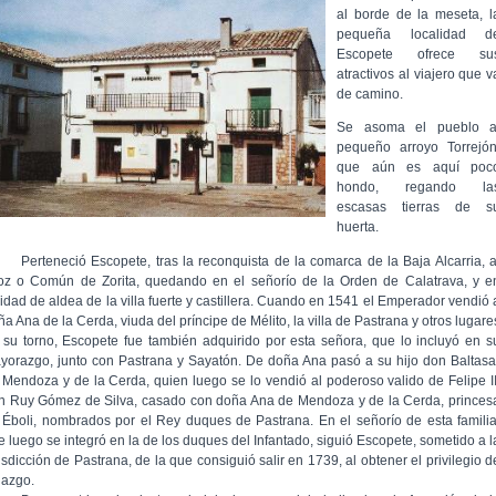
al borde de la meseta, l
pequeña localidad d
Escopete ofrece su
atractivos al viajero que v
de camino.
Se asoma el pueblo a
pequeño arroyo Torrejón
que aún es aquí poc
hondo, regando la
escasas tierras de s
huerta.
rteneció Escopete, tras la reconquista de la comarca de la Baja Alcarria, a
foz o Común de Zorita, quedando en el señorío de la Orden de Calatrava, y e
lidad de aldea de la villa fuerte y castillera. Cuando en 1541 el Emperador vendió 
a Ana de la Cerda, viuda del príncipe de Mélito, la villa de Pastrana y otros lugare
 su torno, Escopete fue también adquirido por esta señora, que lo incluyó en s
yorazgo, junto con Pastrana y Sayatón. De doña Ana pasó a su hijo don Baltasa
 Mendoza y de la Cerda, quien luego se lo vendió al poderoso valido de Felipe II
n Ruy Gómez de Silva, casado con doña Ana de Mendoza y de la Cerda, princes
 Éboli, nombrados por el Rey duques de Pastrana. En el señorío de esta familia
e luego se integró en la de los duques del Infantado, siguió Escopete, sometido a l
isdicción de Pastrana, de la que consiguió salir en 1739, al obtener el privilegio d
lazgo.