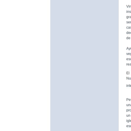
De
Vi
in
gr
se
ca
de
de 
A 
Ay
ve
es
rea
El
Nu
in
Pe
un
pr
un 
ig
es