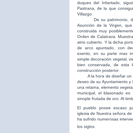
duques del Infantado, sigui
Pastrana, de la que consigui
Villazgo.
De su patrimonio, destac
Asunción de la Virgen, que 
construida muy posiblement
Orden de Calatrava. Muestra
atrio cubierto. Y la dicha po
de arco apuntado, con dec
exento, en su parte mas in
simple decoración vegetal, v
bien conservada, de esta b
construcción posterior.
A la hora de diseñar un esc
deseo de su Ayuntamiento y 
una retama, elemento vegetal
municipal, el blasonado es
sinople frutada de oro. Al tim
El pueblo posee escaso patr
iglesia de Nuestra señora de 
ha sufrido numerosas interve
los siglos.