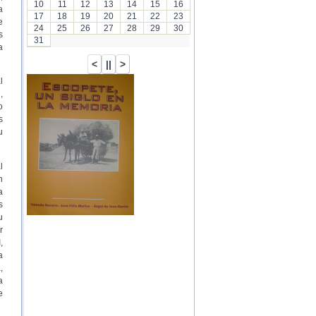
10
11
12
13
14
15
16
a
17
18
19
20
21
22
23
e
24
25
26
27
28
29
30
s
31
a
l
,
o
s
u
l
n
a
s
u
r
,
a
,
a
e