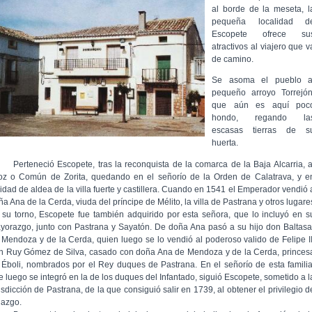
al borde de la meseta, l
pequeña localidad d
Escopete ofrece su
atractivos al viajero que v
de camino.
Se asoma el pueblo a
pequeño arroyo Torrejón
que aún es aquí poc
hondo, regando la
escasas tierras de s
huerta.
rteneció Escopete, tras la reconquista de la comarca de la Baja Alcarria, a
foz o Común de Zorita, quedando en el señorío de la Orden de Calatrava, y e
lidad de aldea de la villa fuerte y castillera. Cuando en 1541 el Emperador vendió 
a Ana de la Cerda, viuda del príncipe de Mélito, la villa de Pastrana y otros lugare
 su torno, Escopete fue también adquirido por esta señora, que lo incluyó en s
yorazgo, junto con Pastrana y Sayatón. De doña Ana pasó a su hijo don Baltasa
 Mendoza y de la Cerda, quien luego se lo vendió al poderoso valido de Felipe II
n Ruy Gómez de Silva, casado con doña Ana de Mendoza y de la Cerda, princes
 Éboli, nombrados por el Rey duques de Pastrana. En el señorío de esta familia
e luego se integró en la de los duques del Infantado, siguió Escopete, sometido a l
isdicción de Pastrana, de la que consiguió salir en 1739, al obtener el privilegio d
lazgo.