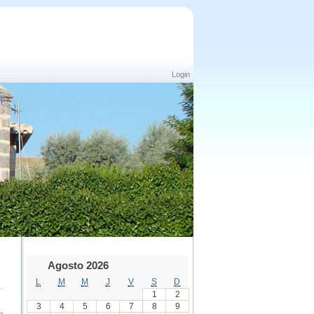
Login
Agosto 2026
L
M
M
J
V
S
D
1
2
3
4
5
6
7
8
9
,