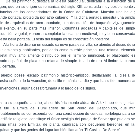
 su patrimonio, destaca la iglesia parroquial, dedicada a la Asunción de l
rgen, que en su origen es románica, del siglo XIII, construida muy posiblemente 
stancias de los comendadores de la Orden de Calatrava. Muestra una bella 
ande portada, protegida por atrio cubierto. Y la dicha portada muestra una ampli
rie de arquivoltas de arco apuntado, con decoración de baquetón zigzagueante
si exento, en su parte mas interior. Columnas adosadas y capiteles de simpl
coración vegetal, vienen a completar la estampa medieval, muy bien conservada
esta bella portada. El resto del templo es de construcción posterior.
la hora de diseñar un escudo ex novo para esta villa, se atendió al deseo de s
untamiento y habitantes, poniendo como mueble principal una retama, element
getal muy ampliamente distribuido por el término municipal, el blasonado es
cudo español, de plata, una retama de sinople frutada de oro. Al timbre, la coron
l cerrada.
 pueblo posee escaso patrimonio histórico-artístico, destacando la iglesia d
estra señora de la Asunción, de estilo románico tardío y que ha sufrido numerosa
tervenciones, alguna desafortunada a lo largo de los siglos.
se a su pequeño tamaño, al ser históricamente aldea de Alfoz hubo dos iglesias
a fue la Ermita del Humilladero de San Pedro del Despoblado, que mu
obablemente se corresponda con una construcción de curiosa morfología para se
edificio religioso; constituye el único vestigio del paraje de Server que pudiera se
lesia (más bien Ermita), de planta cuadrada con pequeños torreones en la
quinas y que las gentes del lugar también llamarán "El Castillo De Server".