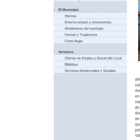
El Municipio
Historia
Entorno urbano y monumentos
Alrededores del municipio
Fiestas y Tradiciones
Como llegar
Servicios
Ofertas de Empleo y Desarrollo Local
Bibliobus
Servicios Asistenciales y Sociales
Pe
al
ca
doñ
en
ma
de
do
de
qu
jur
Vil