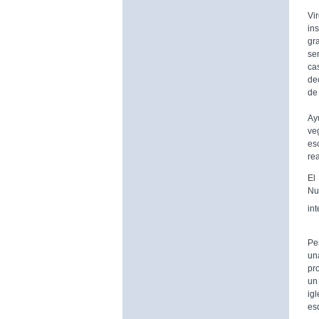
De
Vi
in
gr
se
ca
de
de 
A 
Ay
ve
es
rea
El
Nu
in
Pe
un
pr
un 
ig
es