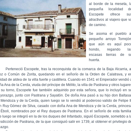
al borde de la meseta, l
pequeña localidad d
Escopete ofrece su
atractivos al viajero que v
de camino.
Se asoma el pueblo a
pequeño arroyo Torrejón
que aún es aquí poc
hondo, regando la
escasas tierras de s
huerta.
rteneció Escopete, tras la reconquista de la comarca de la Baja Alcarria, a
foz o Común de Zorita, quedando en el señorío de la Orden de Calatrava, y e
lidad de aldea de la villa fuerte y castillera. Cuando en 1541 el Emperador vendió 
a Ana de la Cerda, viuda del príncipe de Mélito, la villa de Pastrana y otros lugare
 su torno, Escopete fue también adquirido por esta señora, que lo incluyó en s
yorazgo, junto con Pastrana y Sayatón. De doña Ana pasó a su hijo don Baltasa
 Mendoza y de la Cerda, quien luego se lo vendió al poderoso valido de Felipe II
n Ruy Gómez de Silva, casado con doña Ana de Mendoza y de la Cerda, princes
 Éboli, nombrados por el Rey duques de Pastrana. En el señorío de esta familia
e luego se integró en la de los duques del Infantado, siguió Escopete, sometido a l
isdicción de Pastrana, de la que consiguió salir en 1739, al obtener el privilegio d
lazgo.