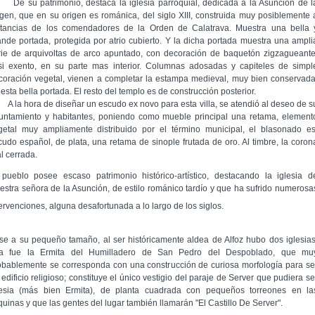
 su patrimonio, destaca la iglesia parroquial, dedicada a la Asunción de l
rgen, que en su origen es románica, del siglo XIII, construida muy posiblemente 
stancias de los comendadores de la Orden de Calatrava. Muestra una bella 
ande portada, protegida por atrio cubierto. Y la dicha portada muestra una ampli
rie de arquivoltas de arco apuntado, con decoración de baquetón zigzagueante
si exento, en su parte mas interior. Columnas adosadas y capiteles de simpl
coración vegetal, vienen a completar la estampa medieval, muy bien conservada
esta bella portada. El resto del templo es de construcción posterior.
la hora de diseñar un escudo ex novo para esta villa, se atendió al deseo de s
untamiento y habitantes, poniendo como mueble principal una retama, element
getal muy ampliamente distribuido por el término municipal, el blasonado es
cudo español, de plata, una retama de sinople frutada de oro. Al timbre, la coron
l cerrada.
 pueblo posee escaso patrimonio histórico-artístico, destacando la iglesia d
estra señora de la Asunción, de estilo románico tardío y que ha sufrido numerosa
tervenciones, alguna desafortunada a lo largo de los siglos.
se a su pequeño tamaño, al ser históricamente aldea de Alfoz hubo dos iglesias
a fue la Ermita del Humilladero de San Pedro del Despoblado, que mu
obablemente se corresponda con una construcción de curiosa morfología para se
edificio religioso; constituye el único vestigio del paraje de Server que pudiera se
lesia (más bien Ermita), de planta cuadrada con pequeños torreones en la
quinas y que las gentes del lugar también llamarán "El Castillo De Server".