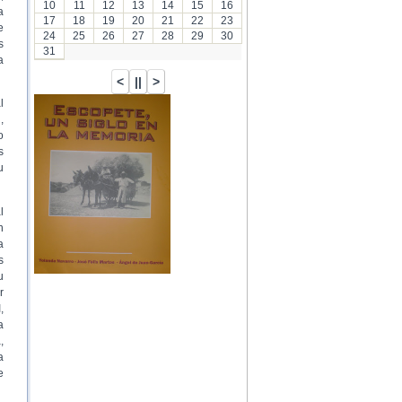
10
11
12
13
14
15
16
a
17
18
19
20
21
22
23
e
24
25
26
27
28
29
30
s
31
a
l
,
o
s
u
l
n
a
s
u
r
,
a
,
a
e