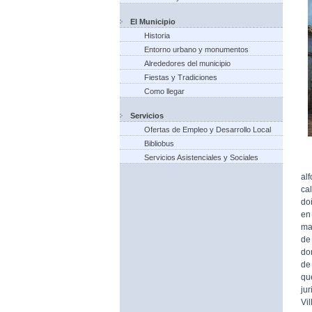
El Municipio
Historia
Entorno urbano y monumentos
Alrededores del municipio
Fiestas y Tradiciones
Como llegar
Servicios
Ofertas de Empleo y Desarrollo Local
Bibliobus
Servicios Asistenciales y Sociales
Pe
al
ca
doñ
en
ma
de
do
de
qu
jur
Vil