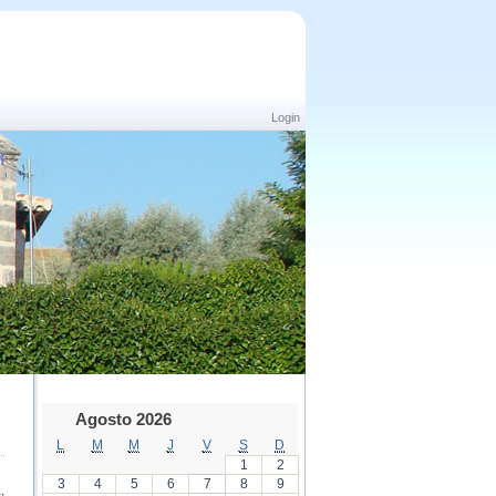
Login
Agosto 2026
L
M
M
J
V
S
D
1
2
3
4
5
6
7
8
9
,