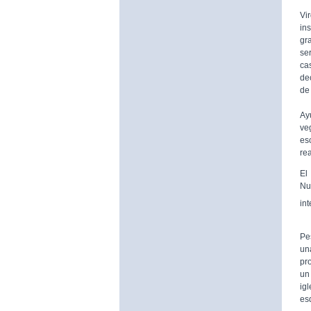
De
Vi
in
gr
se
ca
de
de 
A 
Ay
ve
es
rea
El
Nu
in
Pe
un
pr
un 
ig
es