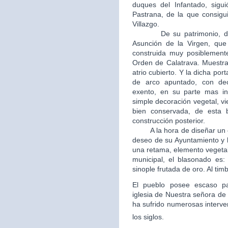
duques del Infantado, sigui
Pastrana, de la que consigui
Villazgo.
De su patrimonio, destac
Asunción de la Virgen, que 
construida muy posiblement
Orden de Calatrava. Muestra
atrio cubierto. Y la dicha po
de arco apuntado, con dec
exento, en su parte mas in
simple decoración vegetal, v
bien conservada, de esta b
construcción posterior.
A la hora de diseñar un esc
deseo de su Ayuntamiento y 
una retama, elemento vegetal
municipal, el blasonado es
sinople frutada de oro. Al tim
El pueblo posee escaso patr
iglesia de Nuestra señora de 
ha sufrido numerosas interve
los siglos.