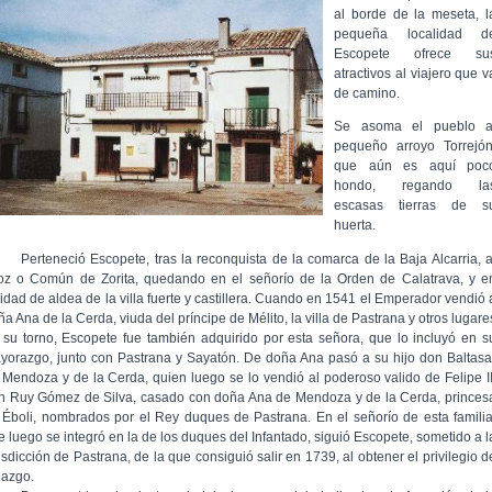
al borde de la meseta, l
pequeña localidad d
Escopete ofrece su
atractivos al viajero que v
de camino.
Se asoma el pueblo a
pequeño arroyo Torrejón
que aún es aquí poc
hondo, regando la
escasas tierras de s
huerta.
rteneció Escopete, tras la reconquista de la comarca de la Baja Alcarria, a
foz o Común de Zorita, quedando en el señorío de la Orden de Calatrava, y e
lidad de aldea de la villa fuerte y castillera. Cuando en 1541 el Emperador vendió 
a Ana de la Cerda, viuda del príncipe de Mélito, la villa de Pastrana y otros lugare
 su torno, Escopete fue también adquirido por esta señora, que lo incluyó en s
yorazgo, junto con Pastrana y Sayatón. De doña Ana pasó a su hijo don Baltasa
 Mendoza y de la Cerda, quien luego se lo vendió al poderoso valido de Felipe II
n Ruy Gómez de Silva, casado con doña Ana de Mendoza y de la Cerda, princes
 Éboli, nombrados por el Rey duques de Pastrana. En el señorío de esta familia
e luego se integró en la de los duques del Infantado, siguió Escopete, sometido a l
isdicción de Pastrana, de la que consiguió salir en 1739, al obtener el privilegio d
lazgo.