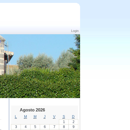
Login
Agosto 2026
L
M
M
J
V
S
D
1
2
3
4
5
6
7
8
9
,