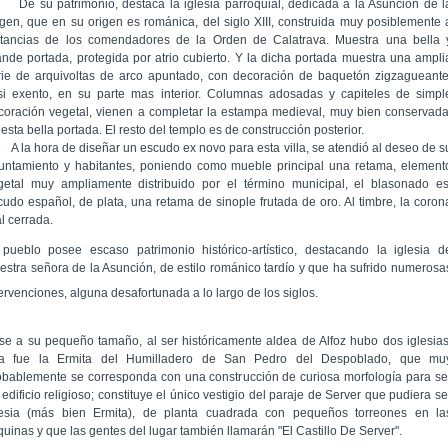
 su patrimonio, destaca la iglesia parroquial, dedicada a la Asunción de l
rgen, que en su origen es románica, del siglo XIII, construida muy posiblemente 
stancias de los comendadores de la Orden de Calatrava. Muestra una bella 
ande portada, protegida por atrio cubierto. Y la dicha portada muestra una ampli
rie de arquivoltas de arco apuntado, con decoración de baquetón zigzagueante
si exento, en su parte mas interior. Columnas adosadas y capiteles de simpl
coración vegetal, vienen a completar la estampa medieval, muy bien conservada
esta bella portada. El resto del templo es de construcción posterior.
la hora de diseñar un escudo ex novo para esta villa, se atendió al deseo de s
untamiento y habitantes, poniendo como mueble principal una retama, element
getal muy ampliamente distribuido por el término municipal, el blasonado es
cudo español, de plata, una retama de sinople frutada de oro. Al timbre, la coron
l cerrada.
 pueblo posee escaso patrimonio histórico-artístico, destacando la iglesia d
estra señora de la Asunción, de estilo románico tardío y que ha sufrido numerosa
tervenciones, alguna desafortunada a lo largo de los siglos.
se a su pequeño tamaño, al ser históricamente aldea de Alfoz hubo dos iglesias
a fue la Ermita del Humilladero de San Pedro del Despoblado, que mu
obablemente se corresponda con una construcción de curiosa morfología para se
edificio religioso; constituye el único vestigio del paraje de Server que pudiera se
lesia (más bien Ermita), de planta cuadrada con pequeños torreones en la
quinas y que las gentes del lugar también llamarán "El Castillo De Server".