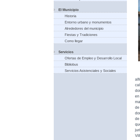
El Municipio
Historia
Entorno urbano y monumentos
Alrededores del municipio
Fiestas y Tradiciones
Como llegar
Servicios
Ofertas de Empleo y Desarrollo Local
Bibliobus
Servicios Asistenciales y Sociales
Pe
al
ca
doñ
en
ma
de
do
de
qu
jur
Vil