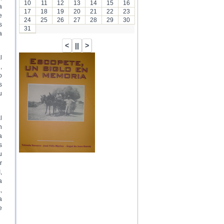
10
11
12
13
14
15
16
a
17
18
19
20
21
22
23
e
24
25
26
27
28
29
30
s
31
a
l
,
o
s
u
l
n
a
s
u
r
,
a
,
a
e