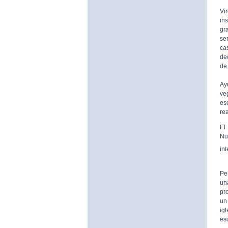
De
Vi
in
gr
se
ca
de
de 
A 
Ay
ve
es
rea
El
Nu
in
Pe
un
pr
un 
ig
es