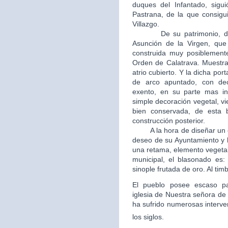
duques del Infantado, sigui
Pastrana, de la que consigui
Villazgo.
De su patrimonio, destac
Asunción de la Virgen, que 
construida muy posiblement
Orden de Calatrava. Muestra
atrio cubierto. Y la dicha po
de arco apuntado, con dec
exento, en su parte mas in
simple decoración vegetal, v
bien conservada, de esta b
construcción posterior.
A la hora de diseñar un esc
deseo de su Ayuntamiento y 
una retama, elemento vegetal
municipal, el blasonado es
sinople frutada de oro. Al tim
El pueblo posee escaso patr
iglesia de Nuestra señora de 
ha sufrido numerosas interve
los siglos.