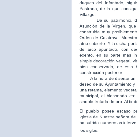
duques del Infantado, sigui
Pastrana, de la que consigui
Villazgo.
De su patrimonio, destac
Asunción de la Virgen, que 
construida muy posiblement
Orden de Calatrava. Muestra
atrio cubierto. Y la dicha po
de arco apuntado, con dec
exento, en su parte mas in
simple decoración vegetal, v
bien conservada, de esta b
construcción posterior.
A la hora de diseñar un esc
deseo de su Ayuntamiento y 
una retama, elemento vegetal
municipal, el blasonado es
sinople frutada de oro. Al tim
El pueblo posee escaso patr
iglesia de Nuestra señora de 
ha sufrido numerosas interve
los siglos.