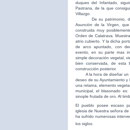
duques del Infantado, sigui
Pastrana, de la que consigui
Villazgo.
De su patrimonio, destac
Asunción de la Virgen, que 
construida muy posiblement
Orden de Calatrava. Muestra
atrio cubierto. Y la dicha po
de arco apuntado, con dec
exento, en su parte mas in
simple decoración vegetal, v
bien conservada, de esta b
construcción posterior.
A la hora de diseñar un esc
deseo de su Ayuntamiento y 
una retama, elemento vegetal
municipal, el blasonado es
sinople frutada de oro. Al tim
El pueblo posee escaso patr
iglesia de Nuestra señora de 
ha sufrido numerosas interve
los siglos.