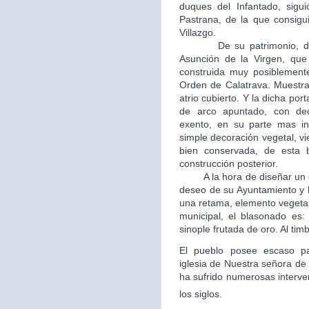
duques del Infantado, sigui
Pastrana, de la que consigui
Villazgo.
De su patrimonio, destac
Asunción de la Virgen, que 
construida muy posiblement
Orden de Calatrava. Muestra
atrio cubierto. Y la dicha po
de arco apuntado, con dec
exento, en su parte mas in
simple decoración vegetal, v
bien conservada, de esta b
construcción posterior.
A la hora de diseñar un esc
deseo de su Ayuntamiento y 
una retama, elemento vegetal
municipal, el blasonado es
sinople frutada de oro. Al tim
El pueblo posee escaso patr
iglesia de Nuestra señora de 
ha sufrido numerosas interve
los siglos.