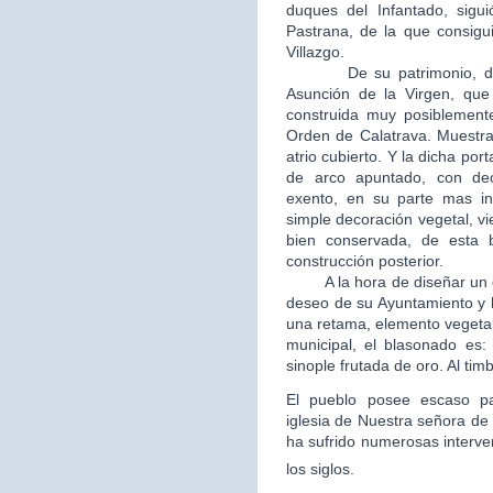
duques del Infantado, sigui
Pastrana, de la que consigui
Villazgo.
De su patrimonio, destac
Asunción de la Virgen, que 
construida muy posiblement
Orden de Calatrava. Muestra
atrio cubierto. Y la dicha po
de arco apuntado, con dec
exento, en su parte mas in
simple decoración vegetal, v
bien conservada, de esta b
construcción posterior.
A la hora de diseñar un esc
deseo de su Ayuntamiento y 
una retama, elemento vegetal
municipal, el blasonado es
sinople frutada de oro. Al tim
El pueblo posee escaso patr
iglesia de Nuestra señora de 
ha sufrido numerosas interve
los siglos.