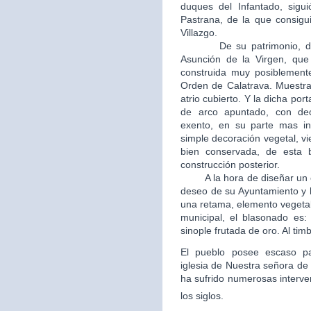
duques del Infantado, sigui
Pastrana, de la que consigui
Villazgo.
De su patrimonio, destac
Asunción de la Virgen, que 
construida muy posiblement
Orden de Calatrava. Muestra
atrio cubierto. Y la dicha po
de arco apuntado, con dec
exento, en su parte mas in
simple decoración vegetal, v
bien conservada, de esta b
construcción posterior.
A la hora de diseñar un esc
deseo de su Ayuntamiento y 
una retama, elemento vegetal
municipal, el blasonado es
sinople frutada de oro. Al tim
El pueblo posee escaso patr
iglesia de Nuestra señora de 
ha sufrido numerosas interve
los siglos.