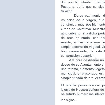
duques del Infantado, sigui
Pastrana, de la que consigui
Villazgo.
De su patrimonio, destac
Asunción de la Virgen, que 
construida muy posiblement
Orden de Calatrava. Muestra
atrio cubierto. Y la dicha po
de arco apuntado, con dec
exento, en su parte mas in
simple decoración vegetal, v
bien conservada, de esta b
construcción posterior.
A la hora de diseñar un esc
deseo de su Ayuntamiento y 
una retama, elemento vegetal
municipal, el blasonado es
sinople frutada de oro. Al tim
El pueblo posee escaso patr
iglesia de Nuestra señora de 
ha sufrido numerosas interve
los siglos.