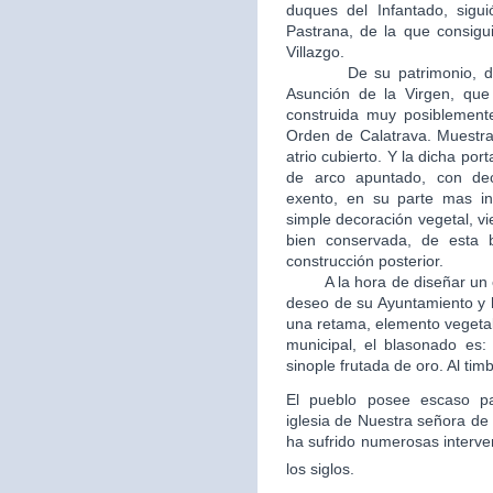
duques del Infantado, sigui
Pastrana, de la que consigui
Villazgo.
De su patrimonio, destac
Asunción de la Virgen, que 
construida muy posiblement
Orden de Calatrava. Muestra
atrio cubierto. Y la dicha po
de arco apuntado, con dec
exento, en su parte mas in
simple decoración vegetal, v
bien conservada, de esta b
construcción posterior.
A la hora de diseñar un esc
deseo de su Ayuntamiento y 
una retama, elemento vegetal
municipal, el blasonado es
sinople frutada de oro. Al tim
El pueblo posee escaso patr
iglesia de Nuestra señora de 
ha sufrido numerosas interve
los siglos.