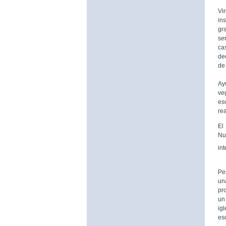
De
Vi
in
gr
se
ca
de
de 
A 
Ay
ve
es
rea
El
Nu
in
Pe
un
pr
un 
ig
es