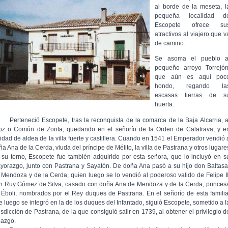
al borde de la meseta, l
pequeña localidad d
Escopete ofrece su
atractivos al viajero que v
de camino.
Se asoma el pueblo a
pequeño arroyo Torrejón
que aún es aquí poc
hondo, regando la
escasas tierras de s
huerta.
rteneció Escopete, tras la reconquista de la comarca de la Baja Alcarria, a
foz o Común de Zorita, quedando en el señorío de la Orden de Calatrava, y e
lidad de aldea de la villa fuerte y castillera. Cuando en 1541 el Emperador vendió 
a Ana de la Cerda, viuda del príncipe de Mélito, la villa de Pastrana y otros lugare
 su torno, Escopete fue también adquirido por esta señora, que lo incluyó en s
yorazgo, junto con Pastrana y Sayatón. De doña Ana pasó a su hijo don Baltasa
 Mendoza y de la Cerda, quien luego se lo vendió al poderoso valido de Felipe II
n Ruy Gómez de Silva, casado con doña Ana de Mendoza y de la Cerda, princes
 Éboli, nombrados por el Rey duques de Pastrana. En el señorío de esta familia
e luego se integró en la de los duques del Infantado, siguió Escopete, sometido a l
isdicción de Pastrana, de la que consiguió salir en 1739, al obtener el privilegio d
lazgo.