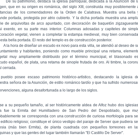
 su patrimonio, destaca la iglesia parroquial, dedicada a la Asunción de l
rgen, que en su origen es románica, del siglo XIII, construida muy posiblemente 
stancias de los comendadores de la Orden de Calatrava. Muestra una bella 
ande portada, protegida por atrio cubierto. Y la dicha portada muestra una ampli
rie de arquivoltas de arco apuntado, con decoración de baquetón zigzagueante
si exento, en su parte mas interior. Columnas adosadas y capiteles de simpl
coración vegetal, vienen a completar la estampa medieval, muy bien conservada
esta bella portada. El resto del templo es de construcción posterior.
la hora de diseñar un escudo ex novo para esta villa, se atendió al deseo de s
untamiento y habitantes, poniendo como mueble principal una retama, element
getal muy ampliamente distribuido por el término municipal, el blasonado es
cudo español, de plata, una retama de sinople frutada de oro. Al timbre, la coron
l cerrada.
 pueblo posee escaso patrimonio histórico-artístico, destacando la iglesia d
estra señora de la Asunción, de estilo románico tardío y que ha sufrido numerosa
tervenciones, alguna desafortunada a lo largo de los siglos.
se a su pequeño tamaño, al ser históricamente aldea de Alfoz hubo dos iglesias
a fue la Ermita del Humilladero de San Pedro del Despoblado, que mu
obablemente se corresponda con una construcción de curiosa morfología para se
edificio religioso; constituye el único vestigio del paraje de Server que pudiera se
lesia (más bien Ermita), de planta cuadrada con pequeños torreones en la
quinas y que las gentes del lugar también llamarán "El Castillo De Server".