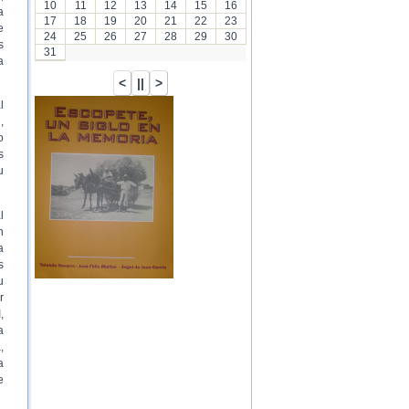
10
11
12
13
14
15
16
a
17
18
19
20
21
22
23
e
24
25
26
27
28
29
30
s
31
a
l
,
o
s
u
l
n
a
s
u
r
,
a
,
a
e