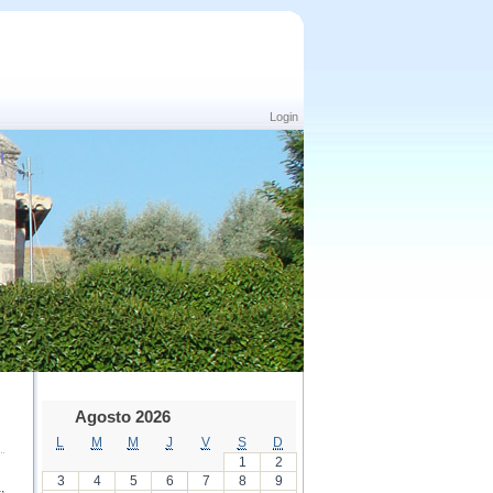
Login
Agosto 2026
L
M
M
J
V
S
D
1
2
3
4
5
6
7
8
9
,