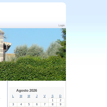
Login
Agosto 2026
L
M
M
J
V
S
D
1
2
3
4
5
6
7
8
9