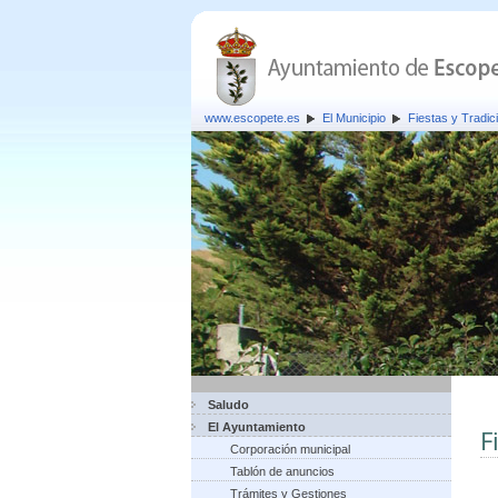
www.escopete.es
El Municipio
Fiestas y Tradic
Saludo
El Ayuntamiento
F
Corporación municipal
Tablón de anuncios
Trámites y Gestiones