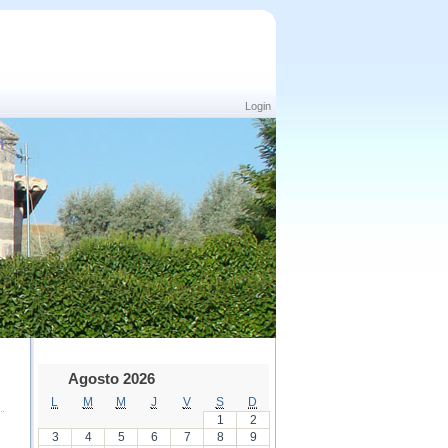
Login
Agosto 2026
L
M
M
J
V
S
D
1
2
3
4
5
6
7
8
9