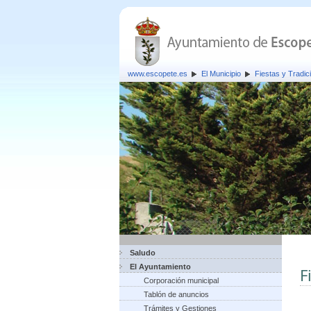
www.escopete.es
El Municipio
Fiestas y Tradic
Saludo
El Ayuntamiento
F
Corporación municipal
Tablón de anuncios
Trámites y Gestiones