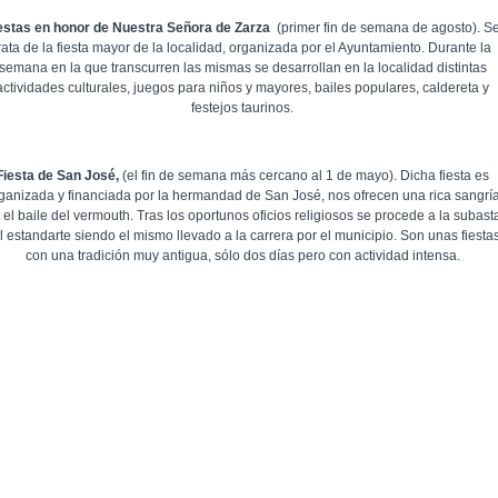
estas en honor de Nuestra Señora de Zarza
(primer fin de semana de agosto). S
rata de la fiesta mayor de la localidad, organizada por el Ayuntamiento. Durante la
semana en la que transcurren las mismas se desarrollan en la localidad distintas
actividades culturales, juegos para niños y mayores, bailes populares, caldereta y
festejos taurinos.
Fiesta de San José,
(el fin de semana más cercano al 1 de mayo). Dicha fiesta es
ganizada y financiada por la hermandad de San José, nos ofrecen una rica sangrí
 el baile del vermouth. Tras los oportunos oficios religiosos se procede a la subast
l estandarte siendo el mismo llevado a la carrera por el municipio. Son unas fiesta
con una tradición muy antigua, sólo dos días pero con actividad intensa.