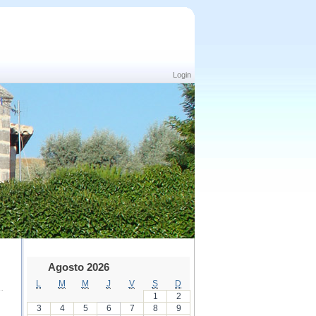
Login
Agosto 2026
L
M
M
J
V
S
D
1
2
3
4
5
6
7
8
9