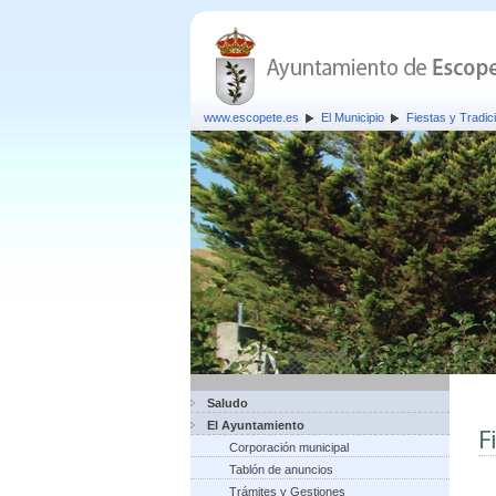
www.escopete.es
El Municipio
Fiestas y Tradic
Saludo
El Ayuntamiento
F
Corporación municipal
Tablón de anuncios
Trámites y Gestiones