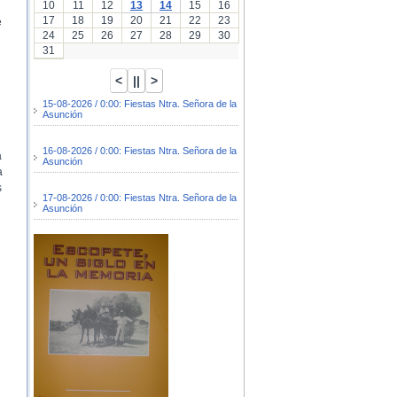
10
11
12
13
14
15
16
17
18
19
20
21
22
23
e
24
25
26
27
28
29
30
31
15-08-2026 / 0:00: Fiestas Ntra. Señora de la
Asunción
16-08-2026 / 0:00: Fiestas Ntra. Señora de la
a
Asunción
a
s
17-08-2026 / 0:00: Fiestas Ntra. Señora de la
Asunción