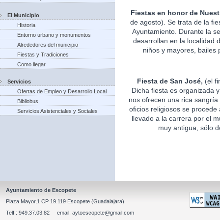
Fiestas en honor de Nuest
El Municipio
de agosto). Se trata de la fi
Historia
Ayuntamiento. Durante la s
Entorno urbano y monumentos
desarrollan en la localidad 
Alrededores del municipio
niños y mayores, bailes p
Fiestas y Tradiciones
Como llegar
Fiesta de San José,
(el f
Servicios
Dicha fiesta es organizada 
Ofertas de Empleo y Desarrollo Local
nos ofrecen una rica sangría 
Bibliobus
oficios religiosos se procede
Servicios Asistenciales y Sociales
llevado a la carrera por el m
muy antigua, sólo d
Ayuntamiento de Escopete
Plaza Mayor,1 CP 19.119 Escopete (Guadalajara)
Telf : 949.37.03.82 email: aytoescopete@gmail.com