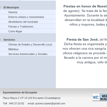
Fiestas en honor de Nuest
El Municipio
de agosto). Se trata de la fi
Historia
Ayuntamiento. Durante la s
Entorno urbano y monumentos
desarrollan en la localidad 
Alrededores del municipio
niños y mayores, bailes p
Fiestas y Tradiciones
Como llegar
Fiesta de San José,
(el f
Servicios
Dicha fiesta es organizada 
Ofertas de Empleo y Desarrollo Local
nos ofrecen una rica sangría 
Bibliobus
oficios religiosos se procede
Servicios Asistenciales y Sociales
llevado a la carrera por el m
muy antigua, sólo d
Ayuntamiento de Escopete
Plaza Mayor,1 CP 19.119 Escopete (Guadalajara)
Telf : 949.37.03.82 email: aytoescopete@gmail.com