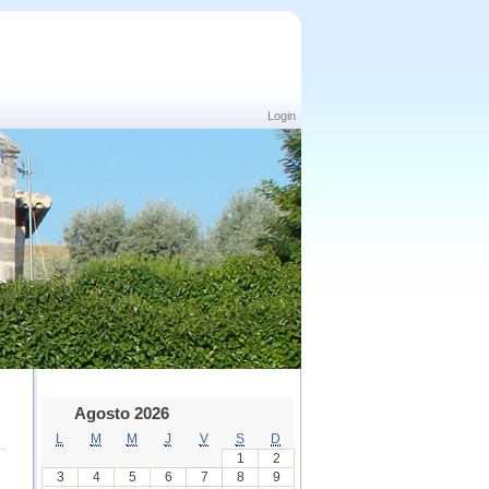
Login
Agosto 2026
L
M
M
J
V
S
D
1
2
3
4
5
6
7
8
9