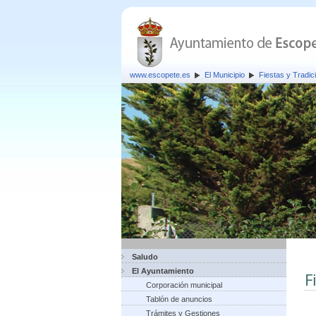
www.escopete.es
El Municipio
Fiestas y Tradic
Saludo
El Ayuntamiento
F
Corporación municipal
Tablón de anuncios
Trámites y Gestiones