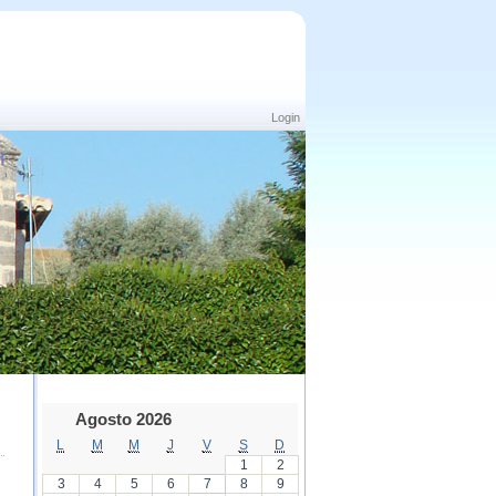
Login
Agosto 2026
L
M
M
J
V
S
D
1
2
3
4
5
6
7
8
9