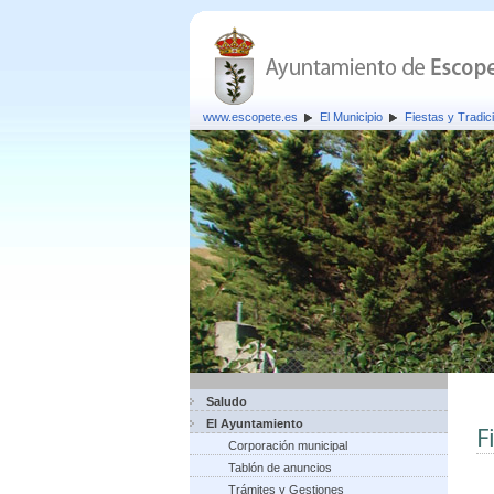
www.escopete.es
El Municipio
Fiestas y Tradic
Saludo
El Ayuntamiento
F
Corporación municipal
Tablón de anuncios
Trámites y Gestiones