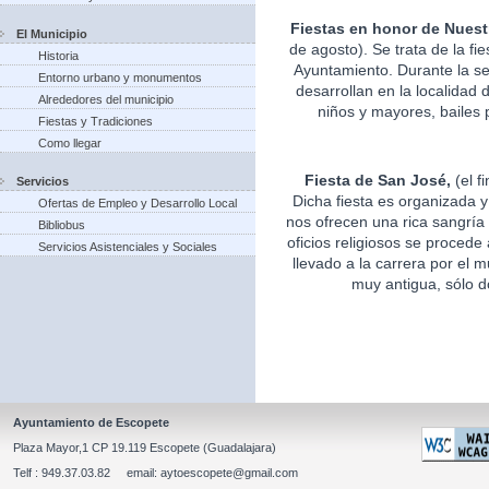
Fiestas en honor de Nuest
El Municipio
de agosto). Se trata de la fi
Historia
Ayuntamiento. Durante la s
Entorno urbano y monumentos
desarrollan en la localidad 
Alrededores del municipio
niños y mayores, bailes p
Fiestas y Tradiciones
Como llegar
Fiesta de San José,
(el f
Servicios
Dicha fiesta es organizada 
Ofertas de Empleo y Desarrollo Local
nos ofrecen una rica sangría 
Bibliobus
oficios religiosos se procede
Servicios Asistenciales y Sociales
llevado a la carrera por el m
muy antigua, sólo d
Ayuntamiento de Escopete
Plaza Mayor,1 CP 19.119 Escopete (Guadalajara)
Telf : 949.37.03.82 email: aytoescopete@gmail.com