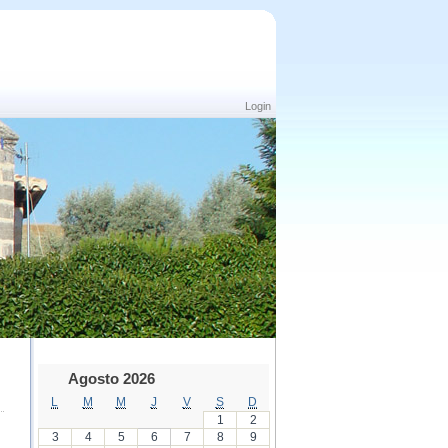
Login
Agosto 2026
L
M
M
J
V
S
D
1
2
3
4
5
6
7
8
9