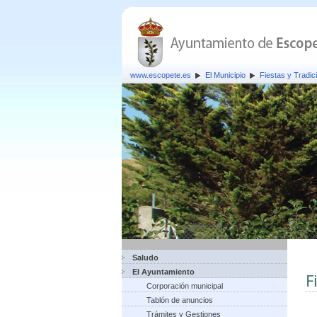
www.escopete.es
El Municipio
Fiestas y Tradic
Saludo
El Ayuntamiento
F
Corporación municipal
Tablón de anuncios
Trámites y Gestiones