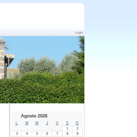
Login
Agosto 2026
L
M
M
J
V
S
D
1
2
3
4
5
6
7
8
9