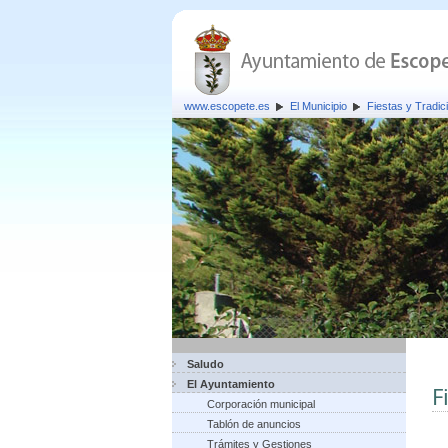
www.escopete.es
El Municipio
Fiestas y Tradic
Saludo
El Ayuntamiento
F
Corporación municipal
Tablón de anuncios
Trámites y Gestiones