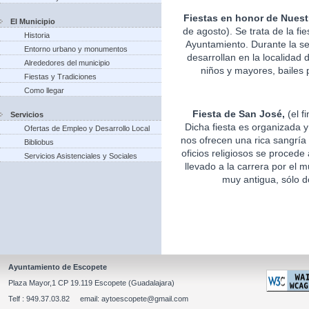
Fiestas en honor de Nuest
El Municipio
de agosto). Se trata de la fi
Historia
Ayuntamiento. Durante la s
Entorno urbano y monumentos
desarrollan en la localidad 
Alrededores del municipio
niños y mayores, bailes p
Fiestas y Tradiciones
Como llegar
Fiesta de San José,
(el f
Servicios
Dicha fiesta es organizada 
Ofertas de Empleo y Desarrollo Local
nos ofrecen una rica sangría 
Bibliobus
oficios religiosos se procede
Servicios Asistenciales y Sociales
llevado a la carrera por el m
muy antigua, sólo d
Ayuntamiento de Escopete
Plaza Mayor,1 CP 19.119 Escopete (Guadalajara)
Telf : 949.37.03.82 email: aytoescopete@gmail.com