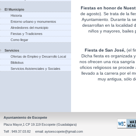
Fiestas en honor de Nuest
El Municipio
de agosto). Se trata de la fi
Historia
Ayuntamiento. Durante la s
Entorno urbano y monumentos
desarrollan en la localidad 
Alrededores del municipio
niños y mayores, bailes p
Fiestas y Tradiciones
Como llegar
Fiesta de San José,
(el f
Servicios
Dicha fiesta es organizada 
Ofertas de Empleo y Desarrollo Local
nos ofrecen una rica sangría 
Bibliobus
oficios religiosos se procede
Servicios Asistenciales y Sociales
llevado a la carrera por el m
muy antigua, sólo d
Ayuntamiento de Escopete
Plaza Mayor,1 CP 19.119 Escopete (Guadalajara)
Telf : 949.37.03.82 email: aytoescopete@gmail.com